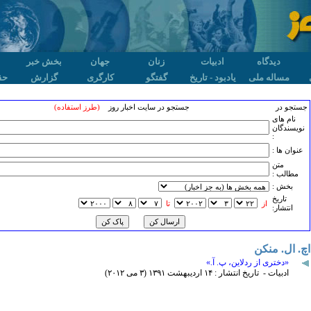
دیدگاه
ادبیات
زنان
جهان
بخش خبر
مساله ملی
یادبود - تاریخ
گفتگو
کارگری
گزارش
حق
جستجو در
جستجو در سایت اخبار روز
(طرز استفاده)
نام های
نویسندگان
:
عنوان ها :
متن
مطالب :
بخش :
تاريخ
از
تا
انتشار:
اچ. ال. منکن
«دختری از ردلاین، پ. آ.»
ادبیات - تاریخ انتشار : ۱۴ ارديبهشت ۱٣۹۱ (٣ می ۲۰۱۲)