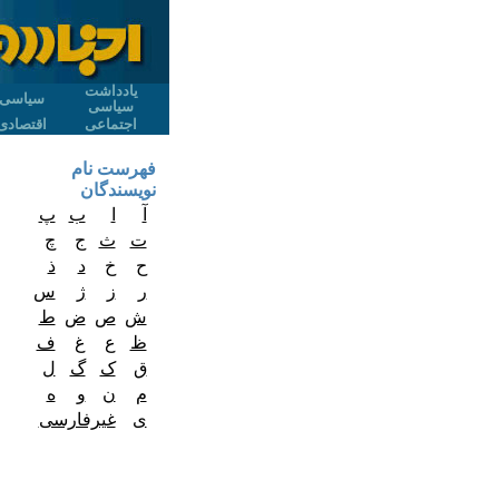
یادداشت
سیاسی
سیاسی
اجتماعی
اقتصادی
فهرست نام
نویسندگان
آ
ا
ب
پ
ت
ث
ج
چ
ح
خ
د
ذ
ر
ز
ژ
س
ش
ص
ض
ط
ظ
ع
غ
ف
ق
ک
گ
ل
م
ن
و
ه
ی
غیرفارسی