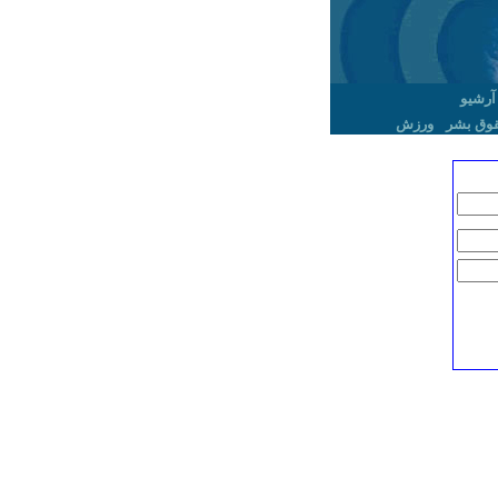
آرشیو
وق بشر
ورزش