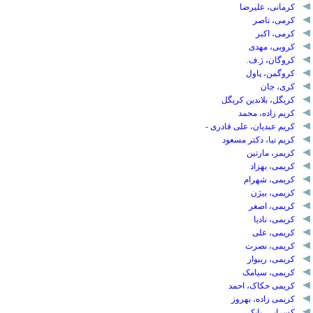
کرمانی، علیرضا
کرمی، ناصر
کرمی، اکبر
کروبی، مهدی
کروگان، ژ.ف.
کروگمن، پاول
کری، جان
کریگل، بلاندین کریگل
کریم زاده، محمد
کریم عبدیان، علی قادری -
کریم نیا، دکتر مسعود
کریمر، مارتین
کریمی، بهزاد
کریمی، شهرام
کریمی، بیژن
کریمی، اصغر
کریمی، نادیا
کریمی، علی
کریمی، نصرت
کریمی، ریبوار
کریمی، سیامک
کریمی حکاک، احمد
کریمی زاده، بهروز
کسرایی، بابک