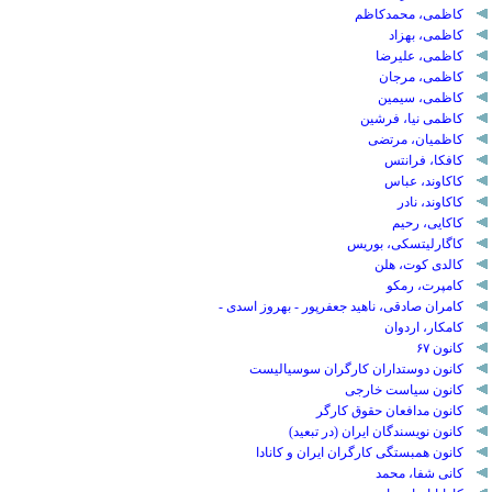
کاظمی، محمدکاظم
کاظمی، بهزاد
کاظمی، علیرضا
کاظمی، مرجان
کاظمی، سیمین
کاظمی نیا، فرشین
کاظمیان، مرتضی
کافکا، فرانتس
کاکاوند، عباس
کاکاوند، نادر
کاکایی، رحیم
کاگارلیتسکی، بوریس
کالدی کوت، هلن
کامپرت، رمکو
کامران صادقی، ناهید جعفرپور - بهروز اسدی -
کامکار، اردوان
کانون ۶۷
کانون دوستداران کارگران سوسیالیست
کانون سیاست خارجی
کانون مدافعان حقوق کارگر
کانون نویسندگان ایران (در تبعید)
کانون همبستگی کارگران ایران و کانادا
کانی شفا، محمد