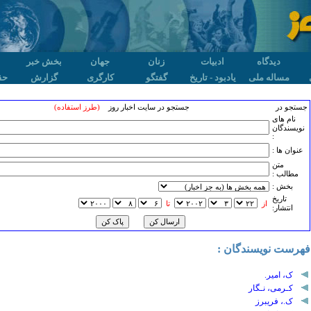
دیدگاه
ادبیات
زنان
جهان
بخش خبر
مساله ملی
یادبود - تاریخ
گفتگو
کارگری
گزارش
حق
جستجو در
جستجو در سایت اخبار روز
(طرز استفاده)
نام های
نویسندگان
:
عنوان ها :
متن
مطالب :
بخش :
تاريخ
از
تا
انتشار:
فهرست نویسندگان :
ک، امیر.
کـرمی، نـگار
ک.، فریبرز