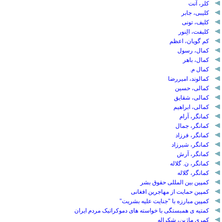
کلر، آنت
کلیبی، جابر
کلیف، تونی
کلیفت، الِنور
کم گویان، اعظم
کمال، رسول
کمال، باهر
کمال م.
کمالوند، امیررضا
کمالی، حسین
کمالی، شقایق
کمالی، ابراهیم
کمانگر، آرام
کمانگر، جمال
کمانگر، فرزاد
کمانگر، شیرزاد
کمانگر، آرش
کمانگر، ن. گلاله
کمانگر، گلاله
کمپین بین المللی حقوق بشر
کمپین حمایت از مهاجرین افغانی
کمپین مبارزه با "جنایت علیه بشریت"
کمتیه ی همبستگی با خواسته های دموکراتیک مردم ایران
کمری ماژین، شکراله