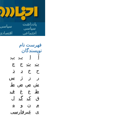
یادداشت
سیاسی
سیاسی
اجتماعی
اقتصادی
فهرست نام
نویسندگان
آ
ا
ب
پ
ت
ث
ج
چ
ح
خ
د
ذ
ر
ز
ژ
س
ش
ص
ض
ط
ظ
ع
غ
ف
ق
ک
گ
ل
م
ن
و
ه
ی
غیرفارسی