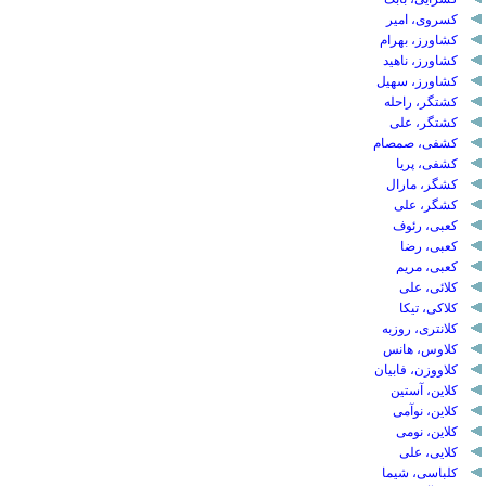
کسروی، امیر
کشاورز، بهرام
کشاورز، ناهید
کشاورز، سهیل
کشتگر، راحله
کشتگر، علی
کشفی، صمصام
کشفی، پریا
کشگر، مارال
کشگر، علی
کعبی، رئوف
کعبی، رضا
کعبی، مریم
کلائی، علی
کلاکی، تیکا
کلانتری، روزبه
کلاوس، هانس
کلاووزن، فابیان
کلاین، آستین
کلاین، نوآمی
کلاین، نومی
کلایی، علی
کلباسی، شیما