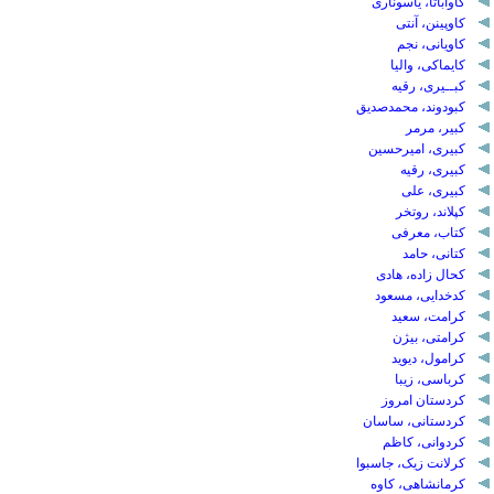
کاواباتا، یاسوناری
کاوپینن، آنتی
کاویانی، نجم
کایماکی، والیا
کبــیری، رقیه
کبودوند، محمدصدیق
کبیر، مرمر
کبیری، امیرحسین
کبیری، رقیه
کبیری، علی
کپلاند، روتخر
کتاب، معرفی
کتانی، حامد
کحال زاده، هادی
کدخدایی، مسعود
کرامت، سعید
کرامتی، بیژن
کرامول، دیوید
کرباسی، زیبا
کردستان امروز
کردستانی، ساسان
کردوانی، کاظم
کرلانت زیک، جاسبوا
کرمانشاهی، کاوه