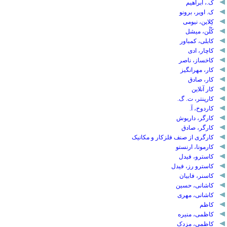
ک.، ابراهیم
ک. اویر، برونو
کِلاین، نیومی
کُلُن، میشل
کابلی، کمباور
کاچار، ادی
کاخساز، ناصر
کار، مهرانگیز
کار، صادق
کار آنلاین
کارپنتر، ت. گ.
کاردوخ، آ.
کارگر، داریوش
کارگر، صادق
کارگری از صنف فلزکار و مکانیک
کارمونا، ارنستو
کاسترو، فیدل
کاسترو رز، فیدل
کاسنر، فابیان
کاشانی، حسین
کاشانی، مهری
کاظم
کاظمی، منیره
کاظمی، مزدک