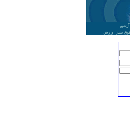
آرشیو
وق بشر
ورزش