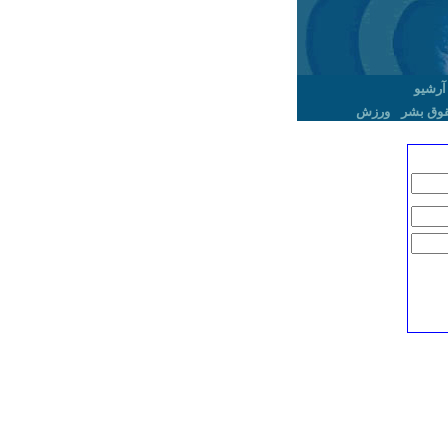
آرشیو
وق بشر
ورزش