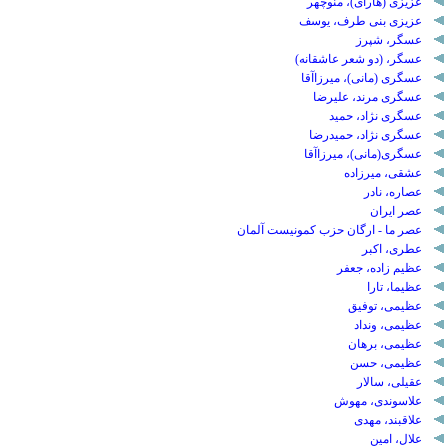
عزیزی (هارای)، منوچهر
عزیزی بنی طرف، یوسف
عسگر، شپرز
عسگر، (دو شعر عاشقانه)
عسگری (مانی)، میرزاآقا
عسگری مرند، علیرضا
عسگری نژاد، حمید
عسگری نژاد، حمیدرضا
عسگری(مانی)، میرزاآقا
عشقی، میرزاده
عصاره، نادر
عصر ایران
عصر ما - ارگان حزب کمونیست آلمان
عطری، اکبر
عظیم زاده، جعفر
عظیما، تارا
عظیمی، توفیق
عظیمی، ونداد
عظیمی، برهان
عظیمی، حسن
عقیلی، سالار
علاسوندی، مهوش
علاقبند، مهدی
علال، امین