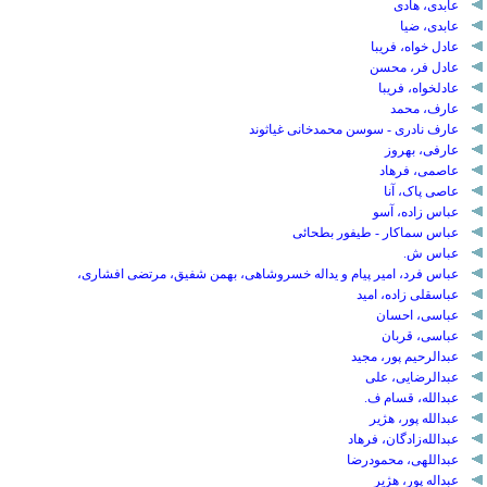
عابدی، هادی
عابدی، ضیا
عادل خواه، فریبا
عادل فر، محسن
عادلخواه، فریبا
عارف، محمد
عارف نادری - سوسن محمدخانی غیاثوند
عارفی، بهروز
عاصمی، فرهاد
عاصی پاک، آنا
عباس زاده، آسو
عباس سماکار - طیفور بطحائی
عباس ش.
عباس فرد، امیر پیام و یداله خسروشاهی، بهمن شفیق، مرتضی افشاری،
عباسقلی زاده، امید
عباسی، احسان
عباسی، قربان
عبدالرحیم پور، مجید
عبدالرضایی، علی
عبدالله، قسام ف.
عبدالله پور، هژیر
عبدالله‌زادگان، فرهاد
عبداللهی، محمودرضا
عبداله پور، هژیر