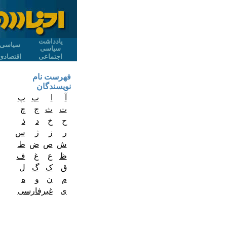
یادداشت
سیاسی
سیاسی
اجتماعی
اقتصادی
فهرست نام
نویسندگان
آ
ا
ب
پ
ت
ث
ج
چ
ح
خ
د
ذ
ر
ز
ژ
س
ش
ص
ض
ط
ظ
ع
غ
ف
ق
ک
گ
ل
م
ن
و
ه
ی
غیرفارسی