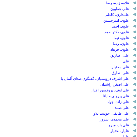
علامه زاده، رضا
علم، همایون
علمداری، کاظم
علوی، امیرحسین
علوی، احمد
علوی، دکتر احمد
علوی، نیما
علوی، رضا
علوی، فرهاد
علی، طاریق
علی
علی، بختیار
علی، طارق
علی اشرف درویشیان، گفتگوی صدای آلمان با
علی اصغر، راشدان
علی اوف، پروفسور اقرار
علی پیرولی - ایلنا
علی زاده، جواد
علی صمد
علی طایفی، جودیت بلاو -
علی محمدی، سرور
علی یار، میرو
علیار، بختیار
علیار، میرو