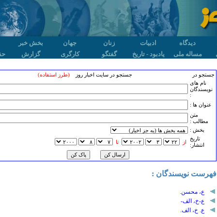
دیدگاه
ادبیات
زنان
جهان
بخش خبر
مساله ملی
یادبود - تاریخ
گفتگو
کارگری
گزارش
حق
جستجو در
جستجو در سایت اخبار روز
(طرز استفاده)
نام های
نویسندگان
:
عنوان ها :
متن
مطالب :
بخش :
تاريخ
از
تا
انتشار:
فهرست نویسندگان :
ع، محسن.
ع-خ، الف-
ع. خ، الف.