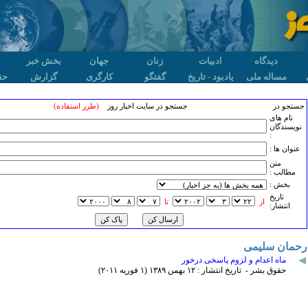
دیدگاه
ادبیات
زنان
جهان
بخش خبر
مساله ملی
یادبود - تاریخ
گفتگو
کارگری
گزارش
حق
جستجو در
جستجو در سایت اخبار روز
(طرز استفاده)
نام های
نویسندگان
:
عنوان ها :
متن
مطالب :
بخش :
تاريخ
از
تا
انتشار:
رحمان سلیمی
ماه اعدام و لزوم پاسخی درخور
حقوق بشر - تاریخ انتشار : ۱۲ بهمن ۱٣٨۹ (۱ فوريه ۲۰۱۱)