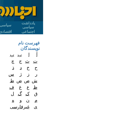
یادداشت
سیاسی
سیاسی
اجتماعی
اقتصادی
فهرست نام
نویسندگان
آ
ا
ب
پ
ت
ث
ج
چ
ح
خ
د
ذ
ر
ز
ژ
س
ش
ص
ض
ط
ظ
ع
غ
ف
ق
ک
گ
ل
م
ن
و
ه
ی
غیرفارسی