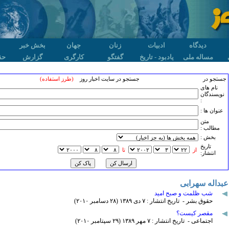
دیدگاه
ادبیات
زنان
جهان
بخش خبر
مساله ملی
یادبود - تاریخ
گفتگو
کارگری
گزارش
حق
جستجو در
جستجو در سایت اخبار روز
(طرز استفاده)
نام های
نویسندگان
:
عنوان ها :
متن
مطالب :
بخش :
تاريخ
از
تا
انتشار:
عبداله سهرابی
شب ظلمت و صبح امید
حقوق بشر - تاریخ انتشار : ۷ دی ۱٣٨۹ (۲٨ دسامبر ۲۰۱۰)
مقصر کیست؟
اجتماعی - تاریخ انتشار : ۷ مهر ۱٣٨۹ (۲۹ سپتامبر ۲۰۱۰)