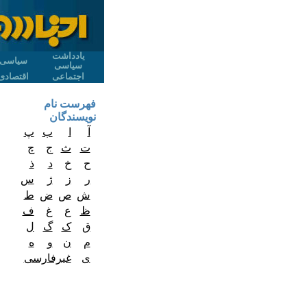
یادداشت
سیاسی
سیاسی
اجتماعی
اقتصادی
فهرست نام
نویسندگان
آ
ا
ب
پ
ت
ث
ج
چ
ح
خ
د
ذ
ر
ز
ژ
س
ش
ص
ض
ط
ظ
ع
غ
ف
ق
ک
گ
ل
م
ن
و
ه
ی
غیرفارسی