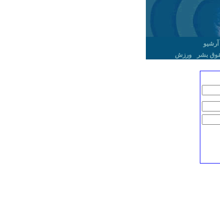
آرشیو
وق بشر
ورزش