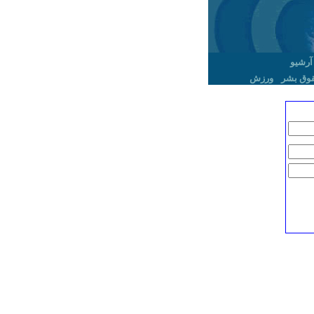
آرشیو
وق بشر
ورزش