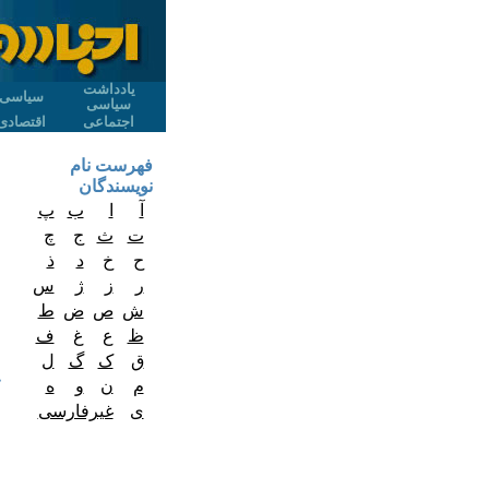
یادداشت
سیاسی
سیاسی
اجتماعی
اقتصادی
فهرست نام
نویسندگان
آ
ا
ب
پ
ت
ث
ج
چ
ح
خ
د
ذ
ر
ز
ژ
س
ش
ص
ض
ط
ظ
ع
غ
ف
ق
ک
گ
ل
م
ن
و
ه
ی
غیرفارسی