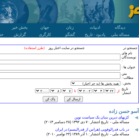
دیدگاه
ادبیات
زنان
جهان
بخش خبر
مساله ملی
یادبود - تاریخ
گفتگو
کارگری
گزارش
حق
جستجو در
جستجو در سایت اخبار روز
(طرز استفاده)
نام های
نویسندگان
:
عنوان ها :
متن
مطالب :
بخش :
تاريخ
از
تا
انتشار:
آسو حسن زاده
کژیهای دیرین بنیان یک سیاست نوین
مساله ملی - تاریخ انتشار : ۷ دی ۱٣۹۲ (۲٨ دسامبر ۲۰۱٣)
در باب فدرالوفوبی (هراس از فدرالیسم) در ایران
مساله ملی - تاریخ انتشار : ۱ آذر ۱٣٨۹ (۲۲ نوامبر ۲۰۱۰)