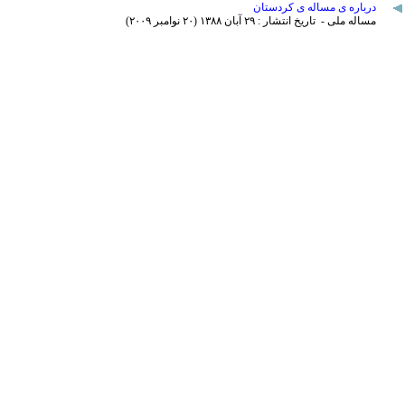
درباره ی مساله ی کردستان
مساله ملی - تاریخ انتشار : ۲۹ آبان ۱٣٨٨ (۲۰ نوامبر ۲۰۰۹)