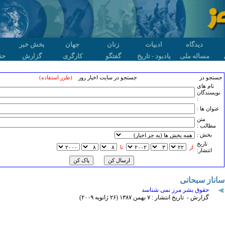
دیدگاه
ادبیات
زنان
جهان
بخش خبر
مساله ملی
یادبود - تاریخ
گفتگو
کارگری
گزارش
حق
جستجو در
جستجو در سایت اخبار روز
(طرز استفاده)
نام های
نویسندگان
:
عنوان ها :
متن
مطالب :
بخش :
تاريخ
از
تا
انتشار:
ساناز سبحانی
حقوق بشر مرز نمی شناسد
گزارش - تاریخ انتشار : ۷ بهمن ۱٣٨۷ (۲۶ ژانويه ۲۰۰۹)