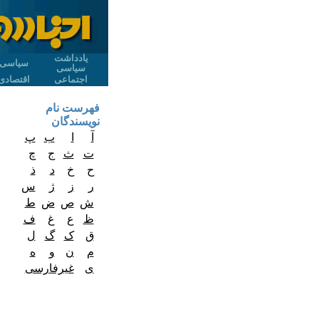
یادداشت
سیاسی
سیاسی
اجتماعی
اقتصادی
فهرست نام
نویسندگان
آ
ا
ب
پ
ت
ث
ج
چ
ح
خ
د
ذ
ر
ز
ژ
س
ش
ص
ض
ط
ظ
ع
غ
ف
ق
ک
گ
ل
م
ن
و
ه
ی
غیرفارسی