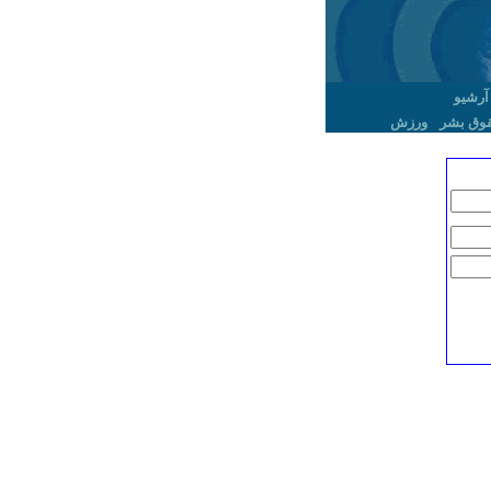
آرشیو
وق بشر
ورزش