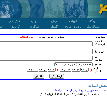
دیدگاه
ادبیات
زنان
جهان
بخش خبر
مساله ملی
یادبود - تاریخ
گفتگو
کارگری
گزارش
حق
جستجو در
جستجو در سایت اخبار روز
(طرز استفاده)
نام های
نویسندگان
:
عنوان ها :
متن
مطالب :
بخش :
تاريخ
از
تا
انتشار:
بخش ادبیات
سند هویتی خلیج فارس از دست رفت!
ادبیات - تاریخ انتشار : ۱۲ خرداد ۱٣٨۷ (۱ ژوئن ۲۰۰٨)