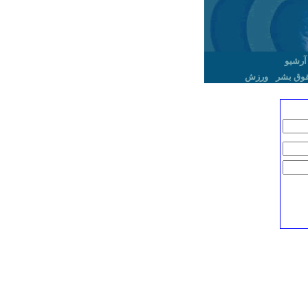
آرشیو
وق بشر
ورزش