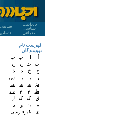
یادداشت
سیاسی
سیاسی
اجتماعی
اقتصادی
فهرست نام
نویسندگان
آ
ا
ب
پ
ت
ث
ج
چ
ح
خ
د
ذ
ر
ز
ژ
س
ش
ص
ض
ط
ظ
ع
غ
ف
ق
ک
گ
ل
م
ن
و
ه
ی
غیرفارسی