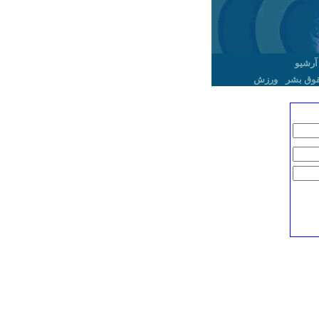
آرشیو
وق بشر
ورزش