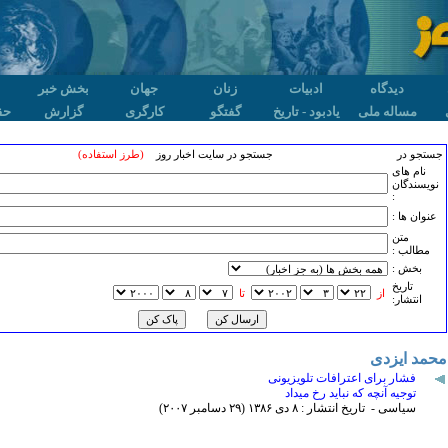
دیدگاه
ادبیات
زنان
جهان
بخش خبر
مساله ملی
یادبود - تاریخ
گفتگو
کارگری
گزارش
حق
جستجو در
جستجو در سایت اخبار روز
(طرز استفاده)
نام های
نویسندگان
:
عنوان ها :
متن
مطالب :
بخش :
تاريخ
از
تا
انتشار:
محمد ایزدی
فشار برای اعترافات تلویزیونی
توجیه آنچه که نباید رخ میداد
سیاسی - تاریخ انتشار : ٨ دی ۱٣٨۶ (۲۹ دسامبر ۲۰۰۷)