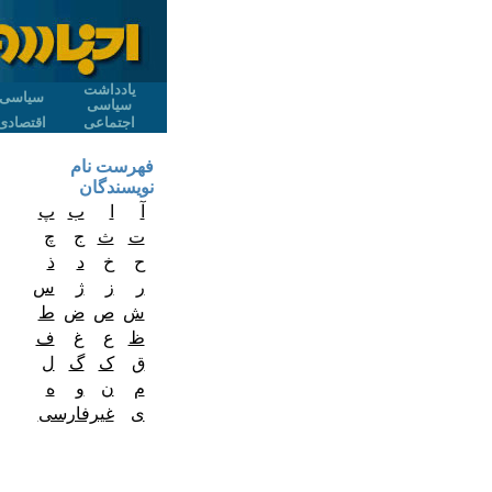
یادداشت
سیاسی
سیاسی
اجتماعی
اقتصادی
فهرست نام
نویسندگان
آ
ا
ب
پ
ت
ث
ج
چ
ح
خ
د
ذ
ر
ز
ژ
س
ش
ص
ض
ط
ظ
ع
غ
ف
ق
ک
گ
ل
م
ن
و
ه
ی
غیرفارسی