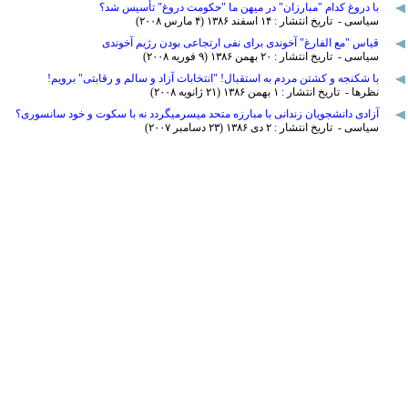
با دروغ کدام "مبارزان" در میهن ما "حکومت دروغ" تأسیس شد؟
سیاسی - تاریخ انتشار : ۱۴ اسفند ۱٣٨۶ (۴ مارس ۲۰۰٨)
قیاس "مع الفارغ" آخوندی برای نفی ارتجاعی بودن رژیم آخوندی
سیاسی - تاریخ انتشار : ۲۰ بهمن ۱٣٨۶ (۹ فوريه ۲۰۰٨)
با شکنجه و کشتن مردم به استقبال! "انتخابات آزاد و سالم و رقابتی" برویم!
نظرها - تاریخ انتشار : ۱ بهمن ۱٣٨۶ (۲۱ ژانويه ۲۰۰٨)
آزادی دانشجویان زندانی با مبارزه متحد میسرمیگردد نه با سکوت و خود سانسوری؟
سیاسی - تاریخ انتشار : ۲ دی ۱٣٨۶ (۲٣ دسامبر ۲۰۰۷)