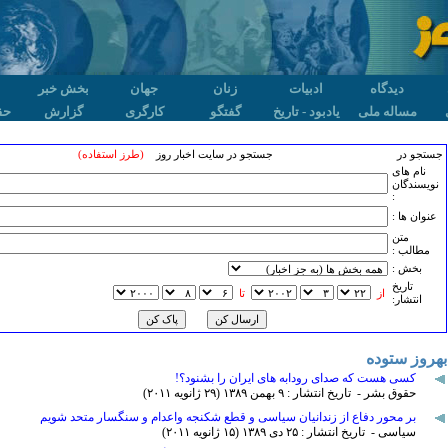
دیدگاه
ادبیات
زنان
جهان
بخش خبر
مساله ملی
یادبود - تاریخ
گفتگو
کارگری
گزارش
حق
جستجو در
جستجو در سایت اخبار روز
(طرز استفاده)
نام های
نویسندگان
:
عنوان ها :
متن
مطالب :
بخش :
تاريخ
از
تا
انتشار:
بهروز ستوده
کسی هست که صدای رودابه های ایران را بشنود؟!
حقوق بشر - تاریخ انتشار : ۹ بهمن ۱٣٨۹ (۲۹ ژانويه ۲۰۱۱)
بر محور دفاع از زندانیان سیاسی و قطع شکنجه واعدام و سنگسار متحد شویم
سیاسی - تاریخ انتشار : ۲۵ دی ۱٣٨۹ (۱۵ ژانويه ۲۰۱۱)