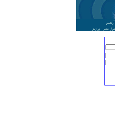
آرشیو
وق بشر
ورزش