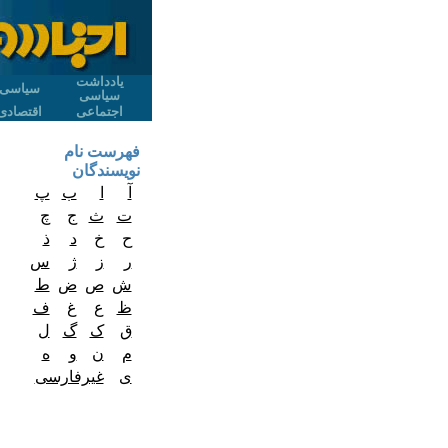
یادداشت
سیاسی
سیاسی
اجتماعی
اقتصادی
فهرست نام
نویسندگان
آ
ا
ب
پ
ت
ث
ج
چ
ح
خ
د
ذ
ر
ز
ژ
س
ش
ص
ض
ط
ظ
ع
غ
ف
ق
ک
گ
ل
م
ن
و
ه
ی
غیرفارسی