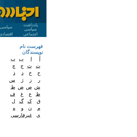
یادداشت
سیاسی
سیاسی
اجتماعی
اقتصادی
فهرست نام
نویسندگان
آ
ا
ب
پ
ت
ث
ج
چ
ح
خ
د
ذ
ر
ز
ژ
س
ش
ص
ض
ط
ظ
ع
غ
ف
ق
ک
گ
ل
م
ن
و
ه
ی
غیرفارسی