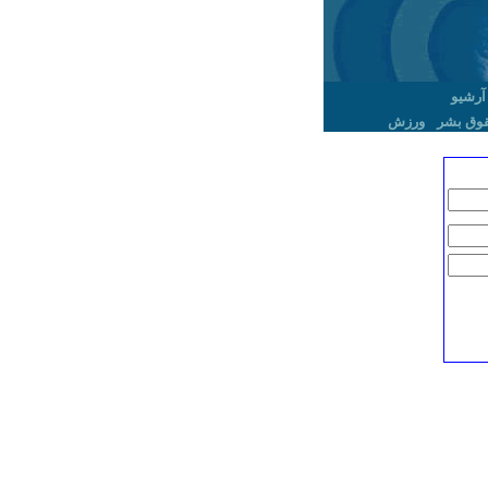
آرشیو
وق بشر
ورزش