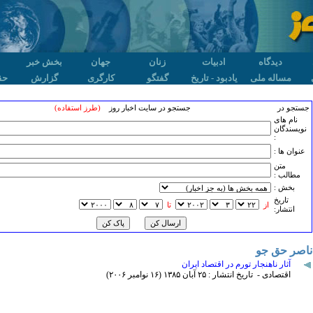
دیدگاه
ادبیات
زنان
جهان
بخش خبر
مساله ملی
یادبود - تاریخ
گفتگو
کارگری
گزارش
حق
جستجو در
جستجو در سایت اخبار روز
(طرز استفاده)
نام های
نویسندگان
:
عنوان ها :
متن
مطالب :
بخش :
تاريخ
از
تا
انتشار:
ناصر حق جو
آثار ناهنجار تورم در اقتصاد ایران
اقتصادی - تاریخ انتشار : ۲۵ آبان ۱٣٨۵ (۱۶ نوامبر ۲۰۰۶)