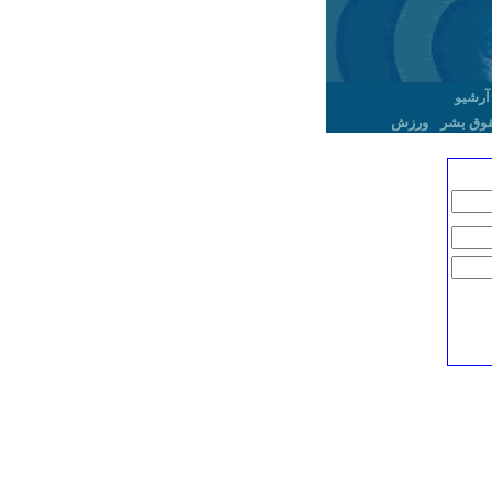
آرشیو
وق بشر
ورزش