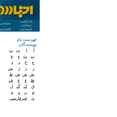
یادداشت
سیاسی
سیاسی
اجتماعی
اقتصادی
فهرست نام
نویسندگان
آ
ا
ب
پ
ت
ث
ج
چ
ح
خ
د
ذ
ر
ز
ژ
س
ش
ص
ض
ط
ظ
ع
غ
ف
ق
ک
گ
ل
م
ن
و
ه
ی
غیرفارسی