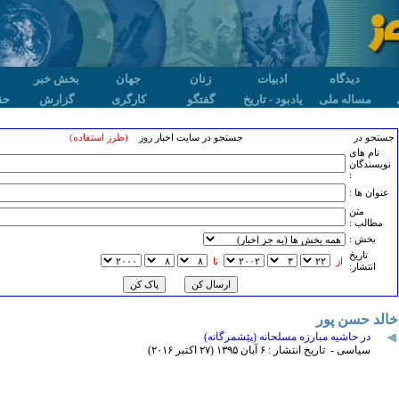
دیدگاه
ادبیات
زنان
جهان
بخش خبر
مساله ملی
یادبود - تاریخ
گفتگو
کارگری
گزارش
حق
جستجو در
جستجو در سایت اخبار روز
(طرز استفاده)
نام های
نویسندگان
:
عنوان ها :
متن
مطالب :
بخش :
تاريخ
از
تا
انتشار:
خالد حسن پور
در حاشیه مبارزه مسلحانه (پێشمرگانه)
سیاسی - تاریخ انتشار : ۶ آبان ۱٣۹۵ (۲۷ اکتبر ۲۰۱۶)