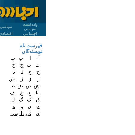
یادداشت
سیاسی
سیاسی
اجتماعی
اقتصادی
فهرست نام
نویسندگان
آ
ا
ب
پ
ت
ث
ج
چ
ح
خ
د
ذ
ر
ز
ژ
س
ش
ص
ض
ط
ظ
ع
غ
ف
ق
ک
گ
ل
م
ن
و
ه
ی
غیرفارسی