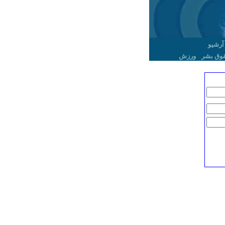
آرشیو
وق بشر
ورزش