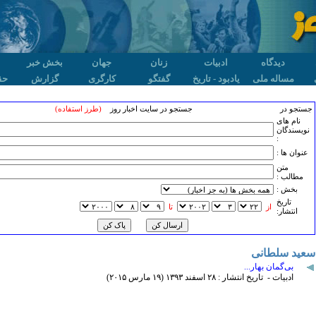
دیدگاه
ادبیات
زنان
جهان
بخش خبر
مساله ملی
یادبود - تاریخ
گفتگو
کارگری
گزارش
حق
جستجو در
جستجو در سایت اخبار روز
(طرز استفاده)
نام های
نویسندگان
:
عنوان ها :
متن
مطالب :
بخش :
تاريخ
از
تا
انتشار:
سعید سلطانی
بی‌گمان بهار...
ادبیات - تاریخ انتشار : ۲٨ اسفند ۱٣۹٣ (۱۹ مارس ۲۰۱۵)