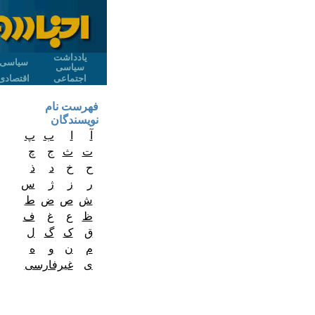
یادداشت
سیاسی
سیاسی
اجتماعی
اقتصادی
فهرست نام
نویسندگان
آ
ا
ب
پ
ت
ث
ج
چ
ح
خ
د
ذ
ر
ز
ژ
س
ش
ص
ض
ط
ظ
ع
غ
ف
ق
ک
گ
ل
م
ن
و
ه
ی
غیرفارسی