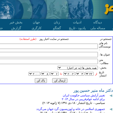
دیدگاه
ادبیات
زنان
جهان
بخش خبر
مساله ملی
یادبود - تاریخ
گفتگو
کارگری
گزارش
حق
جستجو در
جستجو در سایت اخبار روز
(طرز استفاده)
نام های
نویسندگان
:
عنوان ها :
متن
مطالب :
بخش :
تاريخ
از
تا
انتشار:
دکتر ماه منیر حسین پور
تغییر آرایش سیاسی حکومت ایران
برای ادامه عوام‌فریبی در سال ۲۰۱۳
سیاسی - تاریخ انتشار : ۱٨ دی ۱٣۹۱ (۷ ژانويه ۲۰۱٣)
جمهوری اسلامی در خانه و اپوزیسیون گرد جهان می‌گردد
سیاسی - تاریخ انتشار : ۱۲ آذر ۱٣۹۱ (۲ دسامبر ۲۰۱۲)