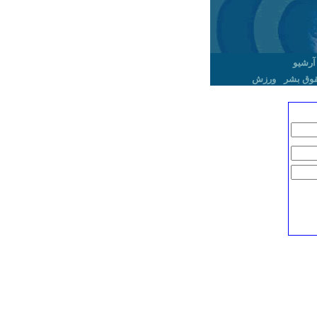
آرشیو
وق بشر
ورزش