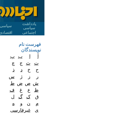
یادداشت
سیاسی
سیاسی
اجتماعی
اقتصادی
فهرست نام
نویسندگان
آ
ا
ب
پ
ت
ث
ج
چ
ح
خ
د
ذ
ر
ز
ژ
س
ش
ص
ض
ط
ظ
ع
غ
ف
ق
ک
گ
ل
م
ن
و
ه
ی
غیرفارسی