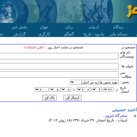
دیدگاه
ادبیات
زنان
جهان
بخش خبر
مساله ملی
یادبود - تاریخ
گفتگو
کارگری
گزارش
حق
جستجو در
جستجو در سایت اخبار روز
(طرز استفاده)
نام های
نویسندگان
:
عنوان ها :
متن
مطالب :
بخش :
تاريخ
از
تا
انتشار:
احمد حسینی
سحرگاه امروز...
ادبیات - تاریخ انتشار : ۲۹ خرداد ۱٣۹۱ (۱٨ ژوئن ۲۰۱۲)