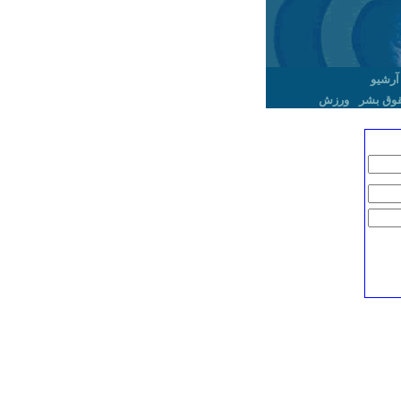
آرشیو
وق بشر
ورزش