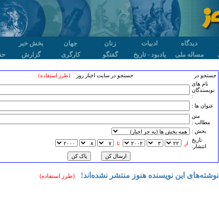
دیدگاه
ادبیات
زنان
جهان
بخش خبر
مساله ملی
یادبود - تاریخ
گفتگو
کارگری
گزارش
حق
جستجو در
جستجو در سایت اخبار روز
(طرز استفاده)
نام های
نویسندگان
:
عنوان ها :
متن
مطالب :
بخش :
تاريخ
از
تا
انتشار:
نوشته‌های این نویسنده هنوز منتشر نشده‌اند!
(طرز استفاده)