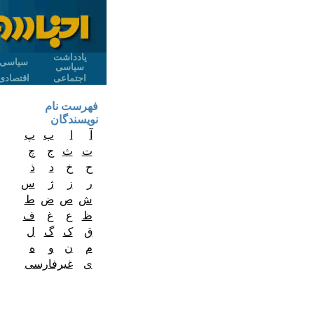
یادداشت
سیاسی
سیاسی
اجتماعی
اقتصادی
فهرست نام
نویسندگان
آ
ا
ب
پ
ت
ث
ج
چ
ح
خ
د
ذ
ر
ز
ژ
س
ش
ص
ض
ط
ظ
ع
غ
ف
ق
ک
گ
ل
م
ن
و
ه
ی
غیرفارسی