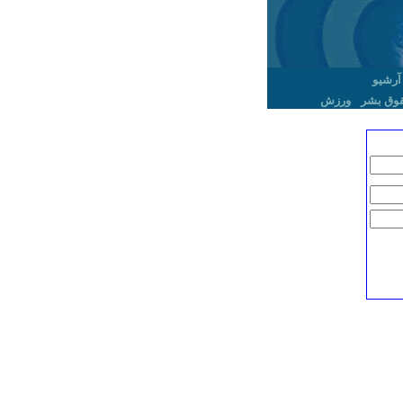
آرشیو
وق بشر
ورزش