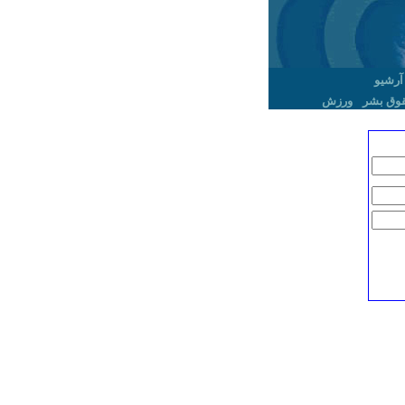
آرشیو
وق بشر
ورزش