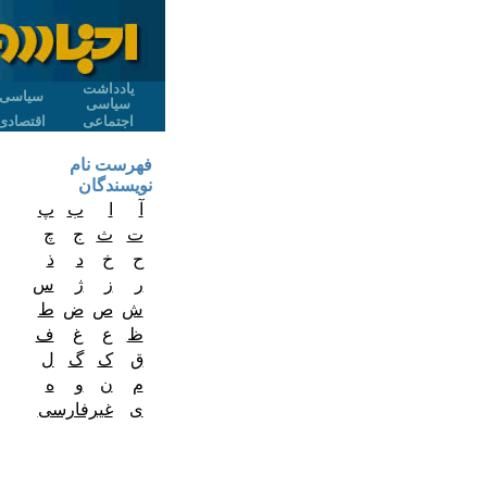
یادداشت
سیاسی
سیاسی
اجتماعی
اقتصادی
فهرست نام
نویسندگان
آ
ا
ب
پ
ت
ث
ج
چ
ح
خ
د
ذ
ر
ز
ژ
س
ش
ص
ض
ط
ظ
ع
غ
ف
ق
ک
گ
ل
م
ن
و
ه
ی
غیرفارسی