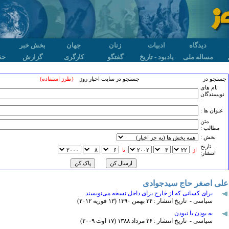
دیدگاه
ادبیات
زنان
جهان
بخش خبر
مساله ملی
یادبود - تاریخ
گفتگو
کارگری
گزارش
حق
جستجو در
جستجو در سایت اخبار روز
(طرز استفاده)
نام های
نویسندگان
:
عنوان ها :
متن
مطالب :
بخش :
تاريخ
از
تا
انتشار:
علی اصغر حاج سیدجوادی
برای کسانی که از خارج برای داخل نسخه می‌نویسند
سیاسی - تاریخ انتشار : ۲۴ بهمن ۱٣۹۰ (۱٣ فوريه ۲۰۱۲)
به بودن یا نبودن
سیاسی - تاریخ انتشار : ۲۶ مرداد ۱٣٨٨ (۱۷ اوت ۲۰۰۹)