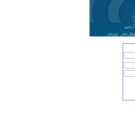
آرشیو
وق بشر
ورزش