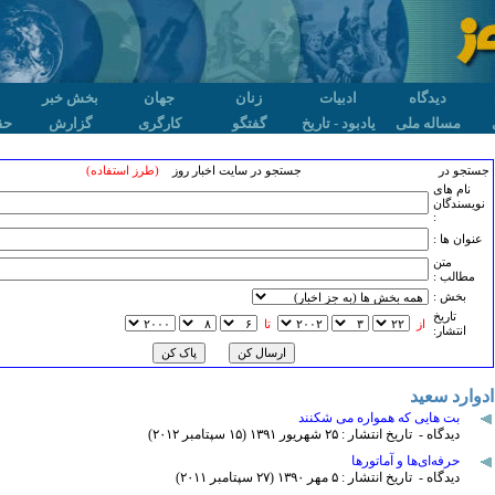
دیدگاه
ادبیات
زنان
جهان
بخش خبر
مساله ملی
یادبود - تاریخ
گفتگو
کارگری
گزارش
حق
جستجو در
جستجو در سایت اخبار روز
(طرز استفاده)
نام های
نویسندگان
:
عنوان ها :
متن
مطالب :
بخش :
تاريخ
از
تا
انتشار:
ادوارد سعید
بت هایی که همواره می شکنند
دیدگاه - تاریخ انتشار : ۲۵ شهريور ۱٣۹۱ (۱۵ سپتامبر ۲۰۱۲)
حرفه‌ای‌ها و آماتورها
دیدگاه - تاریخ انتشار : ۵ مهر ۱٣۹۰ (۲۷ سپتامبر ۲۰۱۱)