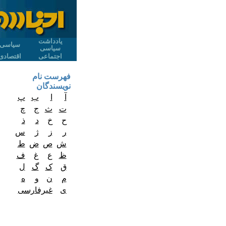
یادداشت
سیاسی
سیاسی
اجتماعی
اقتصادی
فهرست نام
نویسندگان
آ
ا
ب
پ
ت
ث
ج
چ
ح
خ
د
ذ
ر
ز
ژ
س
ش
ص
ض
ط
ظ
ع
غ
ف
ق
ک
گ
ل
م
ن
و
ه
ی
غیرفارسی