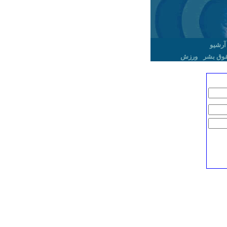
آرشیو
وق بشر
ورزش