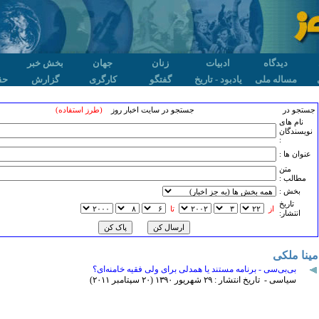
دیدگاه
ادبیات
زنان
جهان
بخش خبر
مساله ملی
یادبود - تاریخ
گفتگو
کارگری
گزارش
حق
جستجو در
جستجو در سایت اخبار روز
(طرز استفاده)
نام های
نویسندگان
:
عنوان ها :
متن
مطالب :
بخش :
تاريخ
از
تا
انتشار:
مینا ملکی
بی‌بی‌سی - برنامه مستند یا همدلی برای ولی فقیه خامنه‌ای؟
سیاسی - تاریخ انتشار : ۲۹ شهريور ۱٣۹۰ (۲۰ سپتامبر ۲۰۱۱)