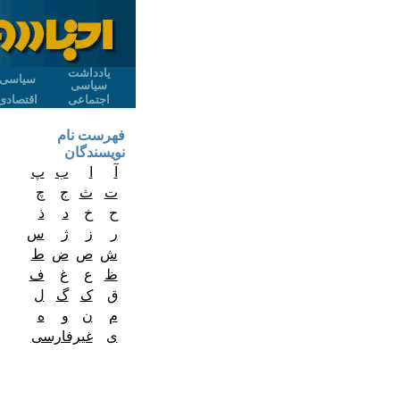
یادداشت
سیاسی
سیاسی
اجتماعی
اقتصادی
فهرست نام
نویسندگان
آ
ا
ب
پ
ت
ث
ج
چ
ح
خ
د
ذ
ر
ز
ژ
س
ش
ص
ض
ط
ظ
ع
غ
ف
ق
ک
گ
ل
م
ن
و
ه
ی
غیرفارسی