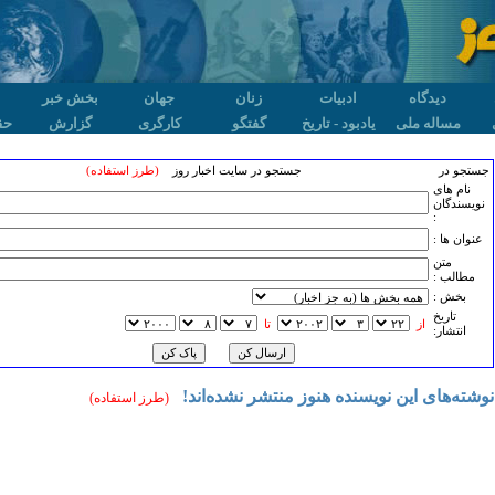
دیدگاه
ادبیات
زنان
جهان
بخش خبر
مساله ملی
یادبود - تاریخ
گفتگو
کارگری
گزارش
حق
جستجو در
جستجو در سایت اخبار روز
(طرز استفاده)
نام های
نویسندگان
:
عنوان ها :
متن
مطالب :
بخش :
تاريخ
از
تا
انتشار:
نوشته‌های این نویسنده هنوز منتشر نشده‌اند!
(طرز استفاده)