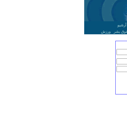
آرشیو
وق بشر
ورزش