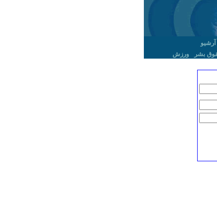
آرشیو
وق بشر
ورزش