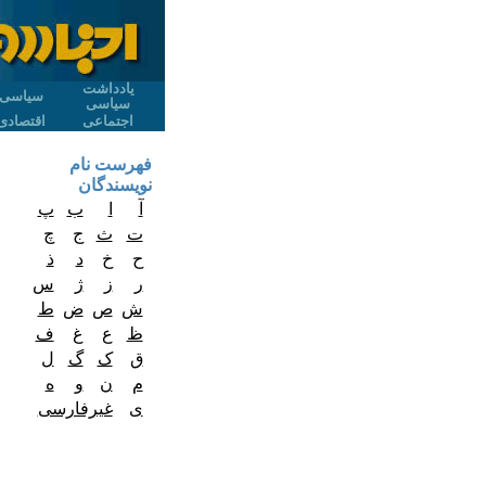
یادداشت
سیاسی
سیاسی
اجتماعی
اقتصادی
فهرست نام
نویسندگان
آ
ا
ب
پ
ت
ث
ج
چ
ح
خ
د
ذ
ر
ز
ژ
س
ش
ص
ض
ط
ظ
ع
غ
ف
ق
ک
گ
ل
م
ن
و
ه
ی
غیرفارسی