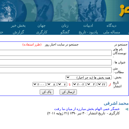
دیدگاه
ادبیات
زنان
جهان
بخش خبر
مساله ملی
یادبود - تاریخ
گفتگو
کارگری
گزارش
حق
جستجو در
جستجو در سایت اخبار روز
(طرز استفاده)
نام های
نویسندگان
:
عنوان ها :
متن
مطالب :
بخش :
تاريخ
از
تا
انتشار:
محمد اشرفی
عسگر عمی الهام بخش مبارزه از میان ما رفت
کارگری - تاریخ انتشار : ٣۰ تير ۱٣۹۰ (۲۱ ژوئيه ۲۰۱۱)