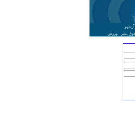
آرشیو
وق بشر
ورزش