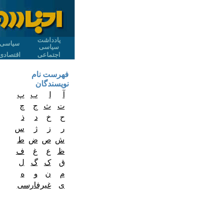
یادداشت
سیاسی
سیاسی
اجتماعی
اقتصادی
فهرست نام
نویسندگان
آ
ا
ب
پ
ت
ث
ج
چ
ح
خ
د
ذ
ر
ز
ژ
س
ش
ص
ض
ط
ظ
ع
غ
ف
ق
ک
گ
ل
م
ن
و
ه
ی
غیرفارسی