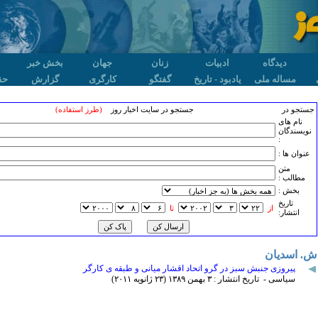
دیدگاه
ادبیات
زنان
جهان
بخش خبر
مساله ملی
یادبود - تاریخ
گفتگو
کارگری
گزارش
حق
جستجو در
جستجو در سایت اخبار روز
(طرز استفاده)
نام های
نویسندگان
:
عنوان ها :
متن
مطالب :
بخش :
تاريخ
از
تا
انتشار:
ش. اسدیان
پیروزی جنبش سبز در گرو اتحاد اقشار میانی و طبقه ی کارگر
سیاسی - تاریخ انتشار : ٣ بهمن ۱٣٨۹ (۲٣ ژانويه ۲۰۱۱)