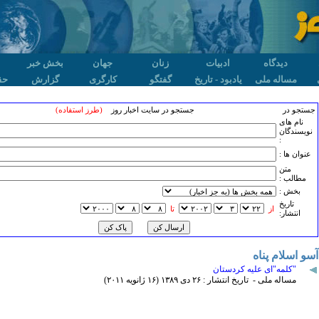
دیدگاه
ادبیات
زنان
جهان
بخش خبر
مساله ملی
یادبود - تاریخ
گفتگو
کارگری
گزارش
حق
جستجو در
جستجو در سایت اخبار روز
(طرز استفاده)
نام های
نویسندگان
:
عنوان ها :
متن
مطالب :
بخش :
تاريخ
از
تا
انتشار:
آسو اسلام پناه
"کلمه"ای علیه کردستان
مساله ملی - تاریخ انتشار : ۲۶ دی ۱٣٨۹ (۱۶ ژانويه ۲۰۱۱)