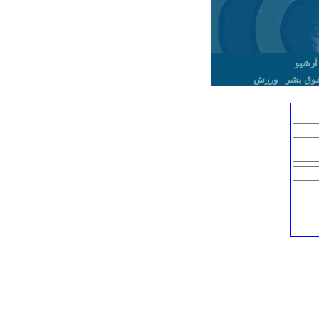
آرشیو
وق بشر
ورزش