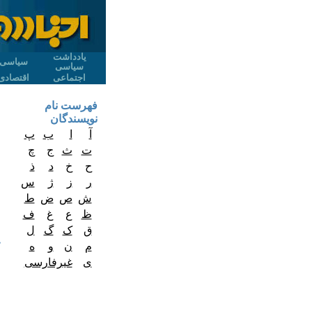
یادداشت
سیاسی
سیاسی
اجتماعی
اقتصادی
فهرست نام
نویسندگان
آ
ا
ب
پ
ت
ث
ج
چ
ح
خ
د
ذ
ر
ز
ژ
س
ش
ص
ض
ط
ظ
ع
غ
ف
ق
ک
گ
ل
م
ن
و
ه
ی
غیرفارسی