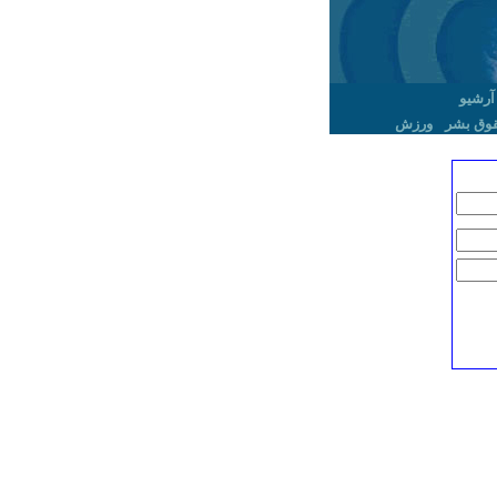
آرشیو
وق بشر
ورزش