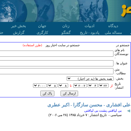
دیدگاه
ادبیات
زنان
جهان
بخش خبر
مساله ملی
یادبود - تاریخ
گفتگو
کارگری
گزارش
حق
جستجو در
جستجو در سایت اخبار روز
(طرز استفاده)
نام های
نویسندگان
:
عنوان ها :
متن
مطالب :
بخش :
تاريخ
از
تا
انتشار:
علی افشاری - محسن سازگارا - اکبر عطری
بی لیاقتی پشت بی لیاقتی
سیاسی - تاریخ انتشار : ۷ خرداد ۱٣٨۵ (۲٨ می ۲۰۰۶)