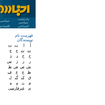
یادداشت
سیاسی
سیاسی
اجتماعی
اقتصادی
فهرست نام
نویسندگان
آ
ا
ب
پ
ت
ث
ج
چ
ح
خ
د
ذ
ر
ز
ژ
س
ش
ص
ض
ط
ظ
ع
غ
ف
ق
ک
گ
ل
م
ن
و
ه
ی
غیرفارسی