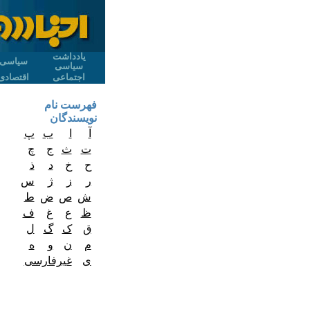
یادداشت
سیاسی
سیاسی
اجتماعی
اقتصادی
فهرست نام
نویسندگان
آ
ا
ب
پ
ت
ث
ج
چ
ح
خ
د
ذ
ر
ز
ژ
س
ش
ص
ض
ط
ظ
ع
غ
ف
ق
ک
گ
ل
م
ن
و
ه
ی
غیرفارسی