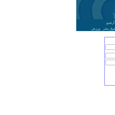
آرشیو
وق بشر
ورزش