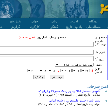
دیدگاه
ادبیات
زنان
جهان
بخش خبر
مساله ملی
یادبود - تاریخ
گفتگو
کارگری
گزارش
حق
جستجو در
جستجو در سایت اخبار روز
(طرز استفاده)
نام های
نویسندگان
:
عنوان ها :
متن
مطالب :
بخش :
تاريخ
از
تا
انتشار:
امین سرخابی
آناتومی سه مدل انقلابی، ایران ۸۸، مصر ۸۹ و ایران ۸۹
دیدگاه - تاریخ انتشار : ۱ اسفند ۱٣٨۹ (۲۰ فوريه ۲۰۱۱)
سنتز ناتمام جنبش دانشجویی و جامعه ایرانی
سیاسی - تاریخ انتشار : ۱۵ آذر ۱٣٨۹ (۶ دسامبر ۲۰۱۰)