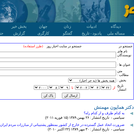
دیدگاه
ادبیات
زنان
جهان
بخش خبر
مساله ملی
یادبود - تاریخ
گفتگو
کارگری
گزارش
حق
جستجو در
جستجو در سایت اخبار روز
(طرز استفاده)
نام های
نویسندگان
:
عنوان ها :
متن
مطالب :
بخش :
تاريخ
از
تا
انتشار:
دکتر همایون مهمنش
به کدام طرف و از کدام راه؟
سیاسی - تاریخ انتشار : ۲۶ بهمن ۱٣٨۹ (۱۵ فوريه ۲۰۱۱)
ضرورت اتحاد عمل گسترده در خارج از کشور بمنظور پشتیبانی از مبارزات مردم ایران
سیاسی - تاریخ انتشار : ٣۰ مهر ۱٣٨۹ (۲۲ اکتبر ۲۰۱۰)