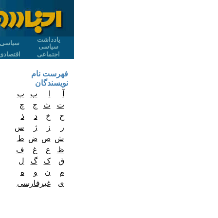
یادداشت
سیاسی
سیاسی
اجتماعی
اقتصادی
فهرست نام
نویسندگان
آ
ا
ب
پ
ت
ث
ج
چ
ح
خ
د
ذ
ر
ز
ژ
س
ش
ص
ض
ط
ظ
ع
غ
ف
ق
ک
گ
ل
م
ن
و
ه
ی
غیرفارسی