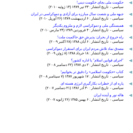
حکومت ملی بجای حکومت دینی!
سیاسی - تاریخ انتشار : ۲٣ تير ۱٣٨۹ (۱۴ ژوئيه ۲۰۱۰)
جبهه ملی و شصت سال مبارزه برای آزادی و دموکراسی در ایران
سیاسی - تاریخ انتشار : ۶ ارديبهشت ۱٣٨۹ (۲۶ آوريل ۲۰۱۰)
همبستگی ملی و دموکراسی لازم و ملزوم یکدیگر
سیاسی - تاریخ انتشار : ۴ فروردين ۱٣٨۹ (۲۴ مارس ۲۰۱۰)
راه خروج از بحران: پذیرش حق حاکمیت ملت!
سیاسی - تاریخ انتشار : ۶ آبان ۱٣٨٨ (۲٨ اکتبر ۲۰۰۹)
مصدق نماد تلاش مردم ایران برای استقرار دموکراسی
سیاسی - تاریخ انتشار : ۱٨ خرداد ۱٣٨٨ (٨ ژوئن ۲۰۰۹)
"اجرای قوانین اسلام" یا اداره کشور؟
سیاسی - تاریخ انتشار : ۲ دی ۱٣٨۷ (۲۲ دسامبر ۲۰۰٨)
کتاب «حکومت اسلامی» را دقیق تر بخوانیم!
سیاسی - تاریخ انتشار : ۱۷ شهريور ۱٣٨۷ (۷ سپتامبر ۲۰۰٨)
پاره ای از خطرات بکارگیری انرژی هسته ای
سیاسی - تاریخ انتشار : ٣۰ آذر ۱٣٨۶ (۲۱ دسامبر ۲۰۰۷)
هاله نور و آینده ایران
سیاسی - تاریخ انتشار : ۶ بهمن ۱٣٨۵ (۲۶ ژانويه ۲۰۰۷)