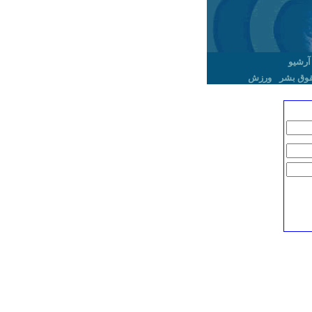
آرشیو
وق بشر
ورزش