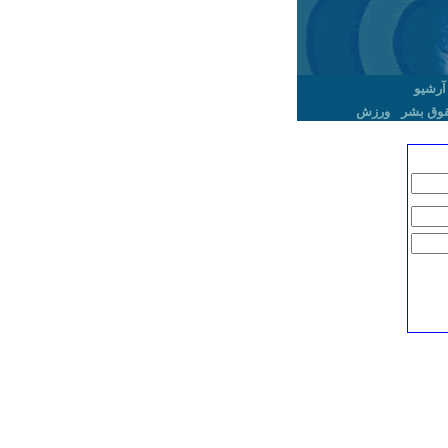
آرشیو
وق بشر
ورزش