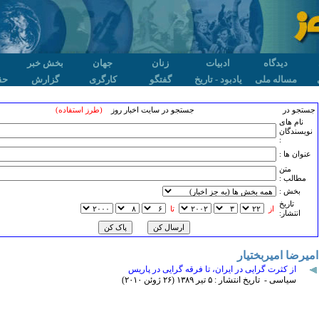
دیدگاه
ادبیات
زنان
جهان
بخش خبر
مساله ملی
یادبود - تاریخ
گفتگو
کارگری
گزارش
حق
جستجو در
جستجو در سایت اخبار روز
(طرز استفاده)
نام های
نویسندگان
:
عنوان ها :
متن
مطالب :
بخش :
تاريخ
از
تا
انتشار:
امیرضا امیربختیار
از کثرت گرایی در ایران، تا فرقه گرایی در پاریس
سیاسی - تاریخ انتشار : ۵ تير ۱٣٨۹ (۲۶ ژوئن ۲۰۱۰)