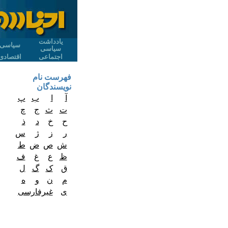
یادداشت
سیاسی
سیاسی
اجتماعی
اقتصادی
فهرست نام
نویسندگان
آ
ا
ب
پ
ت
ث
ج
چ
ح
خ
د
ذ
ر
ز
ژ
س
ش
ص
ض
ط
ظ
ع
غ
ف
ق
ک
گ
ل
م
ن
و
ه
ی
غیرفارسی