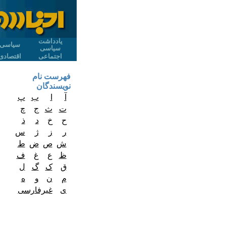
یادداشت
سیاسی
سیاسی
اجتماعی
اقتصادی
فهرست نام
نویسندگان
آ
ا
ب
پ
ت
ث
ج
چ
ح
خ
د
ذ
ر
ز
ژ
س
ش
ص
ض
ط
ظ
ع
غ
ف
ق
ک
گ
ل
م
ن
و
ه
ی
غیرفارسی