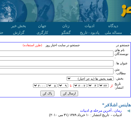
دیدگاه
ادبیات
زنان
جهان
بخش خبر
مساله ملی
یادبود - تاریخ
گفتگو
کارگری
گزارش
حق
جستجو در
جستجو در سایت اخبار روز
(طرز استفاده)
نام های
نویسندگان
:
عنوان ها :
متن
مطالب :
بخش :
تاريخ
از
تا
انتشار:
هاینس اشلافر*
رمان ، آخرین مرحله ی ادبیات
ادبیات - تاریخ انتشار : ۱۰ خرداد ۱٣٨۹ (٣۱ می ۲۰۱۰)