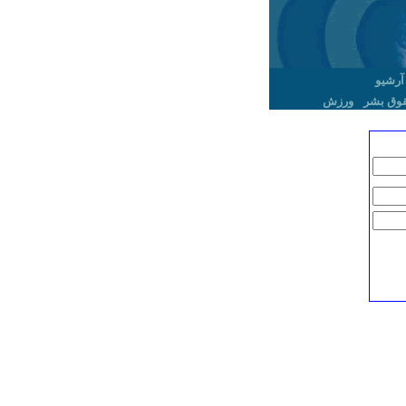
آرشیو
وق بشر
ورزش