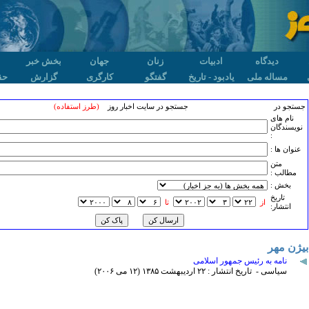
دیدگاه
ادبیات
زنان
جهان
بخش خبر
مساله ملی
یادبود - تاریخ
گفتگو
کارگری
گزارش
حق
جستجو در
جستجو در سایت اخبار روز
(طرز استفاده)
نام های
نویسندگان
:
عنوان ها :
متن
مطالب :
بخش :
تاريخ
از
تا
انتشار:
بیژن مهر
نامه به رئیس جمهور اسلامی
سیاسی - تاریخ انتشار : ۲۲ ارديبهشت ۱٣٨۵ (۱۲ می ۲۰۰۶)