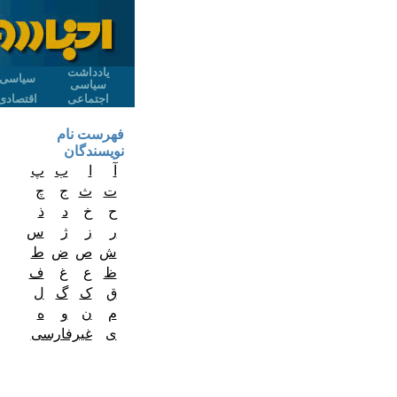
یادداشت
سیاسی
سیاسی
اجتماعی
اقتصادی
فهرست نام
نویسندگان
آ
ا
ب
پ
ت
ث
ج
چ
ح
خ
د
ذ
ر
ز
ژ
س
ش
ص
ض
ط
ظ
ع
غ
ف
ق
ک
گ
ل
م
ن
و
ه
ی
غیرفارسی