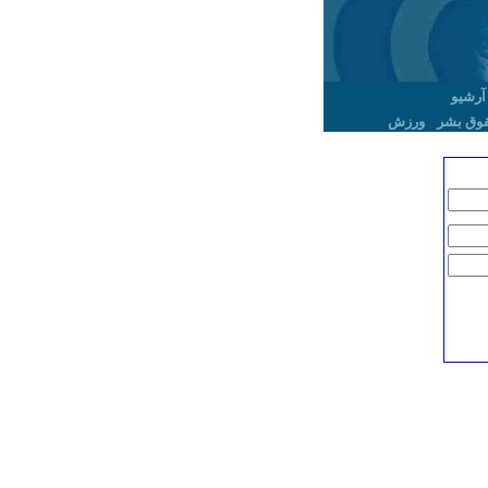
آرشیو
وق بشر
ورزش