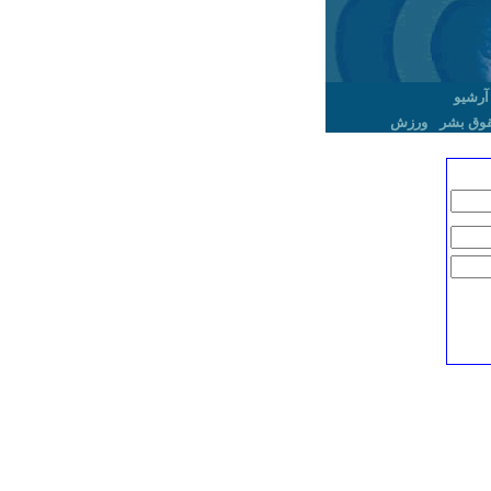
آرشیو
وق بشر
ورزش