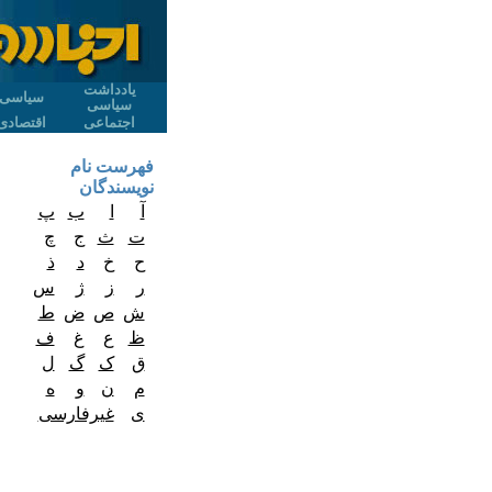
یادداشت
سیاسی
سیاسی
اجتماعی
اقتصادی
فهرست نام
نویسندگان
آ
ا
ب
پ
ت
ث
ج
چ
ح
خ
د
ذ
ر
ز
ژ
س
ش
ص
ض
ط
ظ
ع
غ
ف
ق
ک
گ
ل
م
ن
و
ه
ی
غیرفارسی