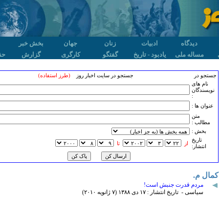
دیدگاه
ادبیات
زنان
جهان
بخش خبر
مساله ملی
یادبود - تاریخ
گفتگو
کارگری
گزارش
حق
جستجو در
جستجو در سایت اخبار روز
(طرز استفاده)
نام های
نویسندگان
:
عنوان ها :
متن
مطالب :
بخش :
تاريخ
از
تا
انتشار:
کمال م.
مردم قدرت جنبش است!
سیاسی - تاریخ انتشار : ۱۷ دی ۱٣٨٨ (۷ ژانويه ۲۰۱۰)