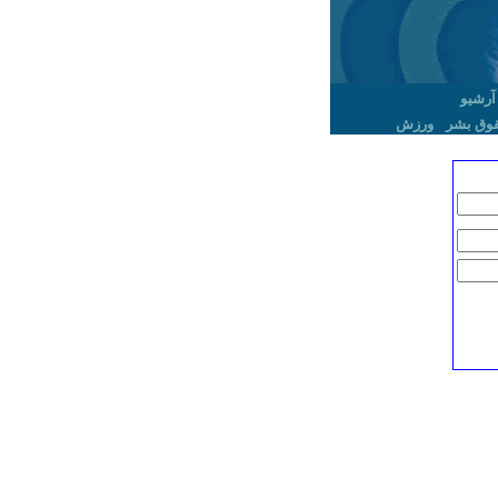
آرشیو
وق بشر
ورزش