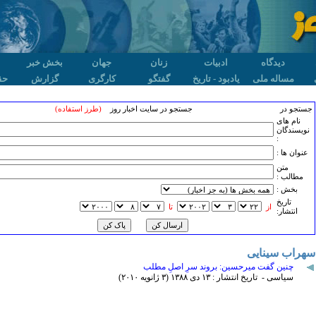
دیدگاه
ادبیات
زنان
جهان
بخش خبر
مساله ملی
یادبود - تاریخ
گفتگو
کارگری
گزارش
حق
جستجو در
جستجو در سایت اخبار روز
(طرز استفاده)
نام های
نویسندگان
:
عنوان ها :
متن
مطالب :
بخش :
تاريخ
از
تا
انتشار:
سهراب سینایی
چنین گفت میرحسین: بروند سرِ اصلِ مطلب
سیاسی - تاریخ انتشار : ۱٣ دی ۱٣٨٨ (٣ ژانويه ۲۰۱۰)