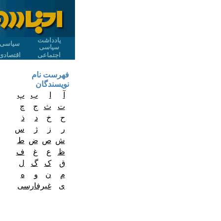
یادداشت
سیاسی
سیاسی
اجتماعی
اقتصادی
فهرست نام
نویسندگان
آ
ا
ب
پ
ت
ث
ج
چ
ح
خ
د
ذ
ر
ز
ژ
س
ش
ص
ض
ط
ظ
ع
غ
ف
ق
ک
گ
ل
م
ن
و
ه
ی
غیرفارسی