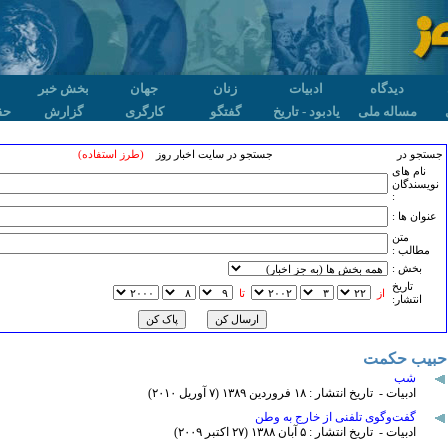
دیدگاه
ادبیات
زنان
جهان
بخش خبر
مساله ملی
یادبود - تاریخ
گفتگو
کارگری
گزارش
حق
جستجو در
جستجو در سایت اخبار روز
(طرز استفاده)
نام های
نویسندگان
:
عنوان ها :
متن
مطالب :
بخش :
تاريخ
از
تا
انتشار:
حبیب حکمت
شب
ادبیات - تاریخ انتشار : ۱٨ فروردين ۱٣٨۹ (۷ آوريل ۲۰۱۰)
گفت‌وگوی تلفنی از خارج به وطن
ادبیات - تاریخ انتشار : ۵ آبان ۱٣٨٨ (۲۷ اکتبر ۲۰۰۹)