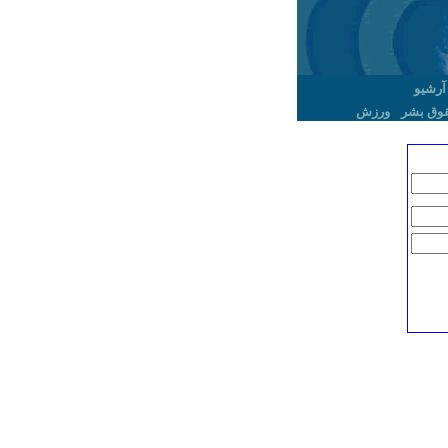
آرشیو
وق بشر
ورزش