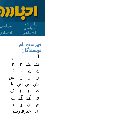
یادداشت
سیاسی
سیاسی
اجتماعی
اقتصادی
فهرست نام
نویسندگان
آ
ا
ب
پ
ت
ث
ج
چ
ح
خ
د
ذ
ر
ز
ژ
س
ش
ص
ض
ط
ظ
ع
غ
ف
ق
ک
گ
ل
م
ن
و
ه
ی
غیرفارسی