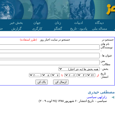
دیدگاه
ادبیات
زنان
جهان
بخش خبر
مساله ملی
یادبود - تاریخ
گفتگو
کارگری
گزارش
حق
جستجو در
جستجو در سایت اخبار روز
(طرز استفاده)
نام های
نویسندگان
:
عنوان ها :
متن
مطالب :
بخش :
تاريخ
از
تا
انتشار:
مصطفی حیدری
زلزله‍ی سیاسی
سیاسی - تاریخ انتشار : ۶ شهريور ۱٣٨٨ (۲٨ اوت ۲۰۰۹)