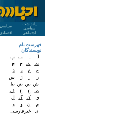
یادداشت
سیاسی
سیاسی
اجتماعی
اقتصادی
فهرست نام
نویسندگان
آ
ا
ب
پ
ت
ث
ج
چ
ح
خ
د
ذ
ر
ز
ژ
س
ش
ص
ض
ط
ظ
ع
غ
ف
ق
ک
گ
ل
م
ن
و
ه
ی
غیرفارسی