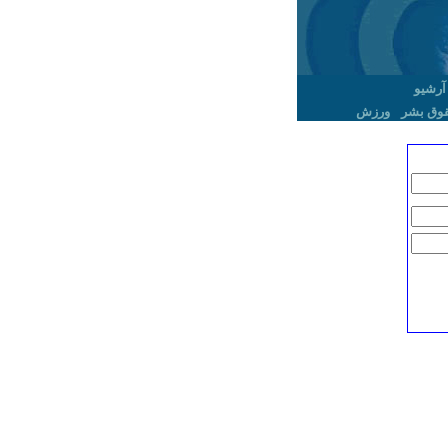
آرشیو
وق بشر
ورزش