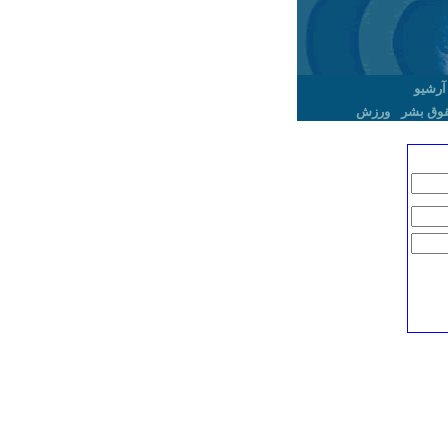
آرشیو
وق بشر
ورزش