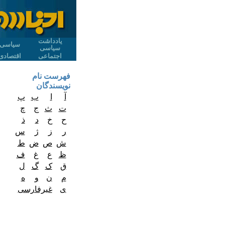
یادداشت
سیاسی
سیاسی
اجتماعی
اقتصادی
فهرست نام
نویسندگان
آ
ا
ب
پ
ت
ث
ج
چ
ح
خ
د
ذ
ر
ز
ژ
س
ش
ص
ض
ط
ظ
ع
غ
ف
ق
ک
گ
ل
م
ن
و
ه
ی
غیرفارسی