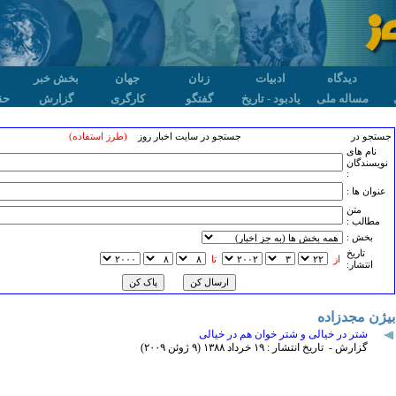
دیدگاه
ادبیات
زنان
جهان
بخش خبر
مساله ملی
یادبود - تاریخ
گفتگو
کارگری
گزارش
حق
جستجو در
جستجو در سایت اخبار روز
(طرز استفاده)
نام های
نویسندگان
:
عنوان ها :
متن
مطالب :
بخش :
تاريخ
از
تا
انتشار:
بیژن مجدزاده
شتر در خیالی و شتر خوان هم در خیالی
گزارش - تاریخ انتشار : ۱۹ خرداد ۱٣٨٨ (۹ ژوئن ۲۰۰۹)