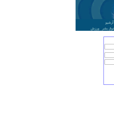
آرشیو
وق بشر
ورزش