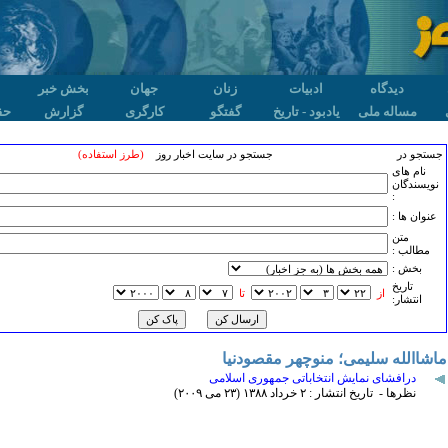
دیدگاه
ادبیات
زنان
جهان
بخش خبر
مساله ملی
یادبود - تاریخ
گفتگو
کارگری
گزارش
حق
جستجو در
جستجو در سایت اخبار روز
(طرز استفاده)
نام های
نویسندگان
:
عنوان ها :
متن
مطالب :
بخش :
تاريخ
از
تا
انتشار:
ماشاالله سلیمی؛ منوچهر مقصودنیا
درافشای نمایش انتخاباتی جمهوری اسلامی
نظرها - تاریخ انتشار : ۲ خرداد ۱٣٨٨ (۲٣ می ۲۰۰۹)