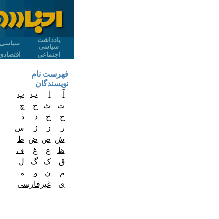
یادداشت
سیاسی
سیاسی
اجتماعی
اقتصادی
فهرست نام
نویسندگان
آ
ا
ب
پ
ت
ث
ج
چ
ح
خ
د
ذ
ر
ز
ژ
س
ش
ص
ض
ط
ظ
ع
غ
ف
ق
ک
گ
ل
م
ن
و
ه
ی
غیرفارسی