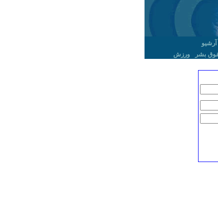
آرشیو
وق بشر
ورزش