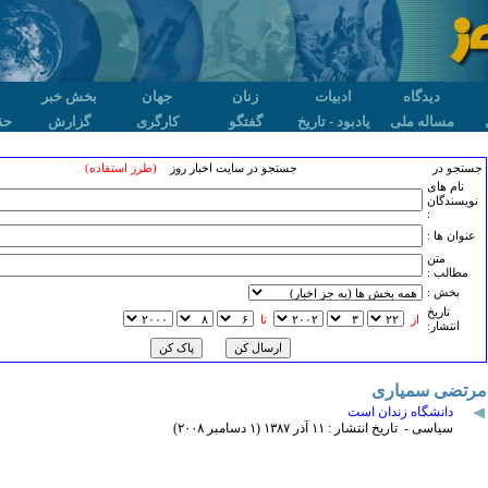
دیدگاه
ادبیات
زنان
جهان
بخش خبر
مساله ملی
یادبود - تاریخ
گفتگو
کارگری
گزارش
حق
جستجو در
جستجو در سایت اخبار روز
(طرز استفاده)
نام های
نویسندگان
:
عنوان ها :
متن
مطالب :
بخش :
تاريخ
از
تا
انتشار:
مرتضی سمیاری
دانشگاه زندان است
سیاسی - تاریخ انتشار : ۱۱ آذر ۱٣٨۷ (۱ دسامبر ۲۰۰٨)