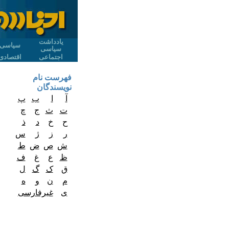
یادداشت
سیاسی
سیاسی
اجتماعی
اقتصادی
فهرست نام
نویسندگان
آ
ا
ب
پ
ت
ث
ج
چ
ح
خ
د
ذ
ر
ز
ژ
س
ش
ص
ض
ط
ظ
ع
غ
ف
ق
ک
گ
ل
م
ن
و
ه
ی
غیرفارسی