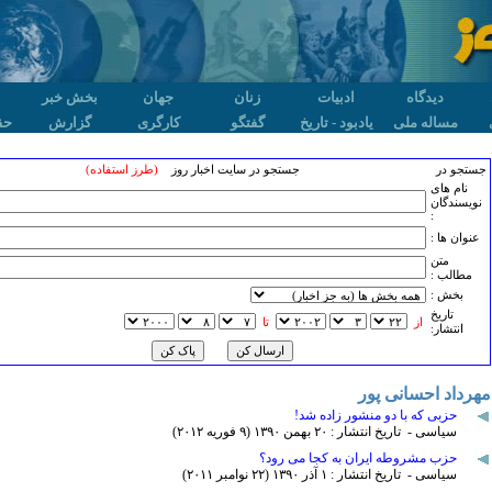
دیدگاه
ادبیات
زنان
جهان
بخش خبر
مساله ملی
یادبود - تاریخ
گفتگو
کارگری
گزارش
حق
جستجو در
جستجو در سایت اخبار روز
(طرز استفاده)
نام های
نویسندگان
:
عنوان ها :
متن
مطالب :
بخش :
تاريخ
از
تا
انتشار:
مهرداد احسانی پور
حزبی که با دو منشور زاده شد!
سیاسی - تاریخ انتشار : ۲۰ بهمن ۱٣۹۰ (۹ فوريه ۲۰۱۲)
حزب مشروطه ایران به کجا می رود؟
سیاسی - تاریخ انتشار : ۱ آذر ۱٣۹۰ (۲۲ نوامبر ۲۰۱۱)