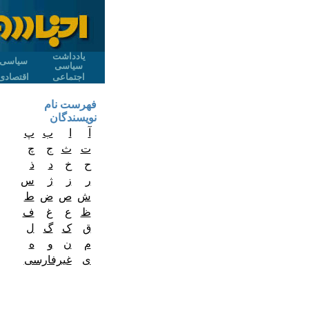
یادداشت
سیاسی
سیاسی
اجتماعی
اقتصادی
فهرست نام
نویسندگان
آ
ا
ب
پ
ت
ث
ج
چ
ح
خ
د
ذ
ر
ز
ژ
س
ش
ص
ض
ط
ظ
ع
غ
ف
ق
ک
گ
ل
م
ن
و
ه
ی
غیرفارسی