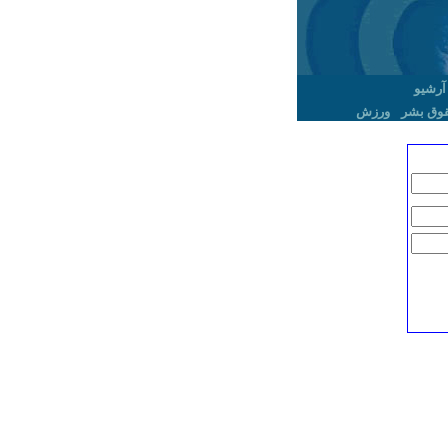
آرشیو
وق بشر
ورزش