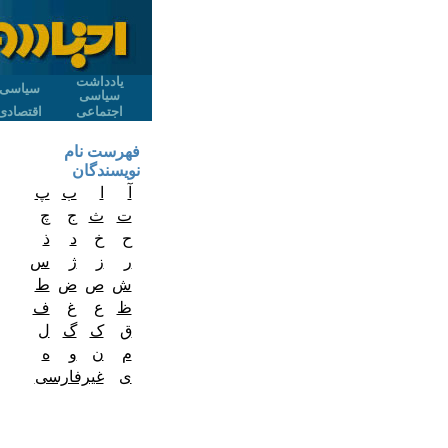
یادداشت
سیاسی
سیاسی
اجتماعی
اقتصادی
فهرست نام
نویسندگان
آ
ا
ب
پ
ت
ث
ج
چ
ح
خ
د
ذ
ر
ز
ژ
س
ش
ص
ض
ط
ظ
ع
غ
ف
ق
ک
گ
ل
م
ن
و
ه
ی
غیرفارسی