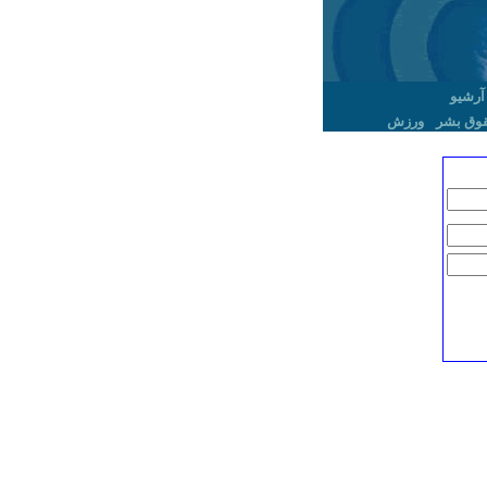
آرشیو
وق بشر
ورزش