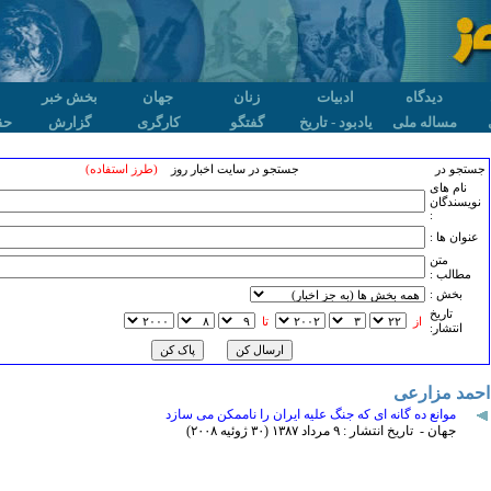
دیدگاه
ادبیات
زنان
جهان
بخش خبر
مساله ملی
یادبود - تاریخ
گفتگو
کارگری
گزارش
حق
جستجو در
جستجو در سایت اخبار روز
(طرز استفاده)
نام های
نویسندگان
:
عنوان ها :
متن
مطالب :
بخش :
تاريخ
از
تا
انتشار:
احمد مزارعی
موانع ده گانه ای که جنگ علیه ایران را ناممکن می سازد
جهان - تاریخ انتشار : ۹ مرداد ۱٣٨۷ (٣۰ ژوئيه ۲۰۰٨)