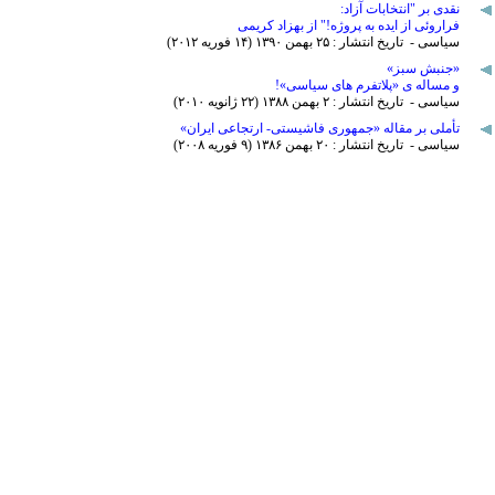
نقدی بر "انتخابات آزاد:
فراروئی از ایده به پروژه!" از بهزاد کریمی
سیاسی - تاریخ انتشار : ۲۵ بهمن ۱٣۹۰ (۱۴ فوريه ۲۰۱۲)
«جنبش سبز»
و مساله ی «پلاتفرم های سیاسی»!
سیاسی - تاریخ انتشار : ۲ بهمن ۱٣٨٨ (۲۲ ژانويه ۲۰۱۰)
تأملی بر مقاله «جمهوری فاشیستی- ارتجاعی ایران»
سیاسی - تاریخ انتشار : ۲۰ بهمن ۱٣٨۶ (۹ فوريه ۲۰۰٨)