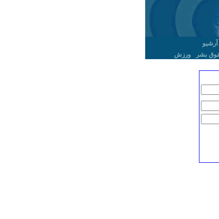
آرشیو
وق بشر
ورزش