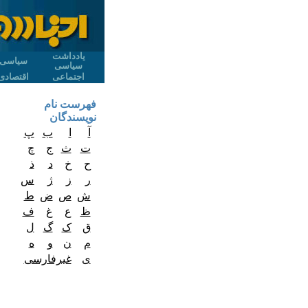
یادداشت
سیاسی
سیاسی
اجتماعی
اقتصادی
فهرست نام
نویسندگان
آ
ا
ب
پ
ت
ث
ج
چ
ح
خ
د
ذ
ر
ز
ژ
س
ش
ص
ض
ط
ظ
ع
غ
ف
ق
ک
گ
ل
م
ن
و
ه
ی
غیرفارسی