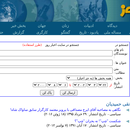
دیدگاه
ادبیات
زنان
جهان
بخش خبر
مساله ملی
یادبود - تاریخ
گفتگو
کارگری
گزارش
حق
جستجو در
جستجو در سایت اخبار روز
(طرز استفاده)
نام های
نویسندگان
:
عنوان ها :
متن
مطالب :
بخش :
تاريخ
از
تا
انتشار:
نقی حمیدیان
نگاهی به مصاحبه آقای ایرج مصداقی با پرویز معتمد کارگزار سابق ساواک شاه!
سیاسی - تاریخ انتشار : ۲۹ خرداد ۱٣۹۵ (۱٨ ژوئن ۲۰۱۶)
شکست "چپ"! نه بحران "چپ"؟
سیاسی - تاریخ انتشار : ۱۷ آبان ۱٣۹۱ (۷ نوامبر ۲۰۱۲)