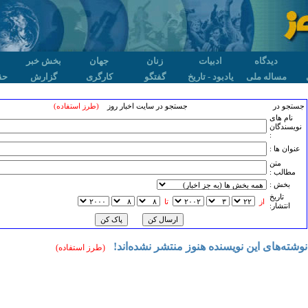
دیدگاه
ادبیات
زنان
جهان
بخش خبر
مساله ملی
یادبود - تاریخ
گفتگو
کارگری
گزارش
حق
جستجو در
جستجو در سایت اخبار روز
(طرز استفاده)
نام های
نویسندگان
:
عنوان ها :
متن
مطالب :
بخش :
تاريخ
از
تا
انتشار:
نوشته‌های این نویسنده هنوز منتشر نشده‌اند!
(طرز استفاده)