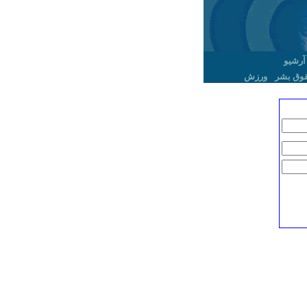
آرشیو
وق بشر
ورزش