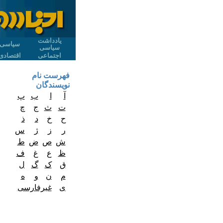
یادداشت
سیاسی
سیاسی
اجتماعی
اقتصادی
فهرست نام
نویسندگان
آ
ا
ب
پ
ت
ث
ج
چ
ح
خ
د
ذ
ر
ز
ژ
س
ش
ص
ض
ط
ظ
ع
غ
ف
ق
ک
گ
ل
م
ن
و
ه
ی
غیرفارسی