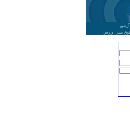
آرشیو
وق بشر
ورزش