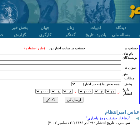
دیدگاه
ادبیات
زنان
جهان
بخش خبر
مساله ملی
یادبود - تاریخ
گفتگو
کارگری
گزارش
حق
جستجو در
جستجو در سایت اخبار روز
(طرز استفاده)
نام های
نویسندگان
:
عنوان ها :
متن
مطالب :
بخش :
تاريخ
از
تا
انتشار:
عباس امیرانتظام
"دفاع از حقیقت رمز پایداری"
سیاسی - تاریخ انتشار : ۲۹ آذر ۱٣٨۶ (۲۰ دسامبر ۲۰۰۷)