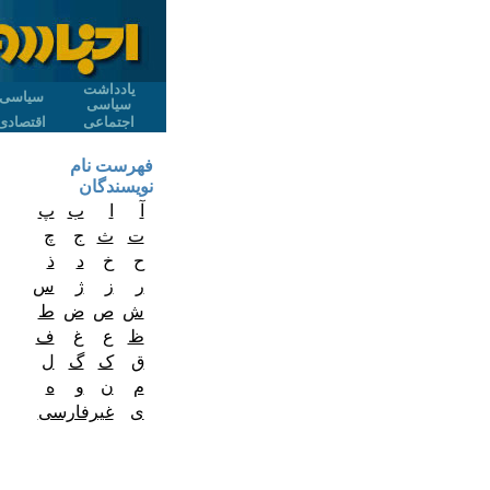
یادداشت
سیاسی
سیاسی
اجتماعی
اقتصادی
فهرست نام
نویسندگان
آ
ا
ب
پ
ت
ث
ج
چ
ح
خ
د
ذ
ر
ز
ژ
س
ش
ص
ض
ط
ظ
ع
غ
ف
ق
ک
گ
ل
م
ن
و
ه
ی
غیرفارسی