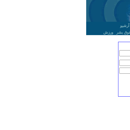
آرشیو
وق بشر
ورزش