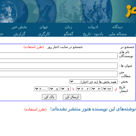
دیدگاه
ادبیات
زنان
جهان
بخش خبر
مساله ملی
یادبود - تاریخ
گفتگو
کارگری
گزارش
حق
جستجو در
جستجو در سایت اخبار روز
(طرز استفاده)
نام های
نویسندگان
:
عنوان ها :
متن
مطالب :
بخش :
تاريخ
از
تا
انتشار:
نوشته‌های این نویسنده هنوز منتشر نشده‌اند!
(طرز استفاده)