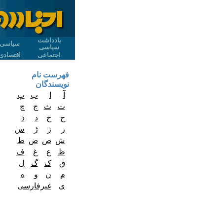
یادداشت
سیاسی
سیاسی
اجتماعی
اقتصادی
فهرست نام
نویسندگان
آ
ا
ب
پ
ت
ث
ج
چ
ح
خ
د
ذ
ر
ز
ژ
س
ش
ص
ض
ط
ظ
ع
غ
ف
ق
ک
گ
ل
م
ن
و
ه
ی
غیرفارسی