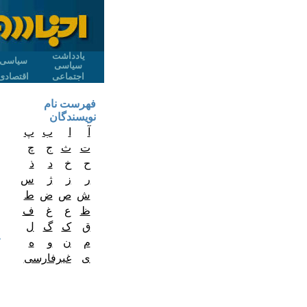
یادداشت
سیاسی
سیاسی
اجتماعی
اقتصادی
فهرست نام
نویسندگان
آ
ا
ب
پ
ت
ث
ج
چ
ح
خ
د
ذ
ر
ز
ژ
س
ش
ص
ض
ط
ظ
ع
غ
ف
ق
ک
گ
ل
م
ن
و
ه
ی
غیرفارسی