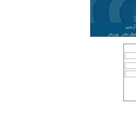
آرشیو
وق بشر
ورزش