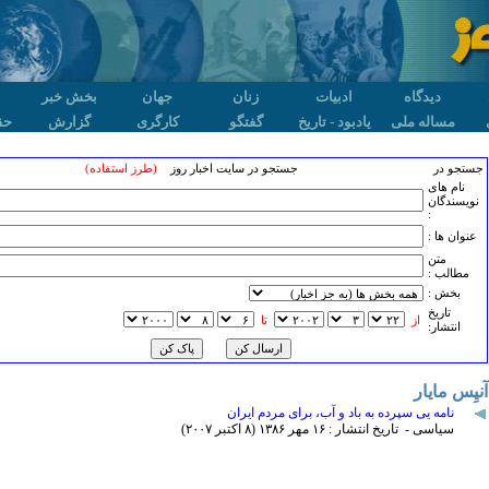
دیدگاه
ادبیات
زنان
جهان
بخش خبر
مساله ملی
یادبود - تاریخ
گفتگو
کارگری
گزارش
حق
جستجو در
جستجو در سایت اخبار روز
(طرز استفاده)
نام های
نویسندگان
:
عنوان ها :
متن
مطالب :
بخش :
تاريخ
از
تا
انتشار:
آنیِس مایار
نامه یی سپرده به باد و آب، برای مردم ایران
سیاسی - تاریخ انتشار : ۱۶ مهر ۱٣٨۶ (٨ اکتبر ۲۰۰۷)