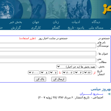
دیدگاه
ادبیات
زنان
جهان
بخش خبر
مساله ملی
یادبود - تاریخ
گفتگو
کارگری
گزارش
حق
جستجو در
جستجو در سایت اخبار روز
(طرز استفاده)
نام های
نویسندگان
:
عنوان ها :
متن
مطالب :
بخش :
تاريخ
از
تا
انتشار:
بهروز میثمی
بــــدرود ایــــــران
اجتماعی - تاریخ انتشار : ۶ مرداد ۱٣٨۶ (۲٨ ژوئيه ۲۰۰۷)