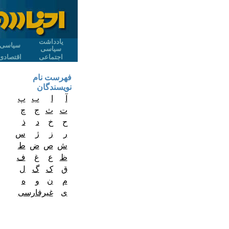
یادداشت
سیاسی
سیاسی
اجتماعی
اقتصادی
فهرست نام
نویسندگان
آ
ا
ب
پ
ت
ث
ج
چ
ح
خ
د
ذ
ر
ز
ژ
س
ش
ص
ض
ط
ظ
ع
غ
ف
ق
ک
گ
ل
م
ن
و
ه
ی
غیرفارسی