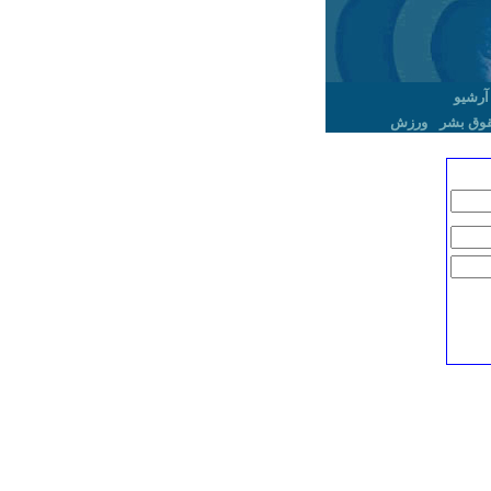
آرشیو
وق بشر
ورزش