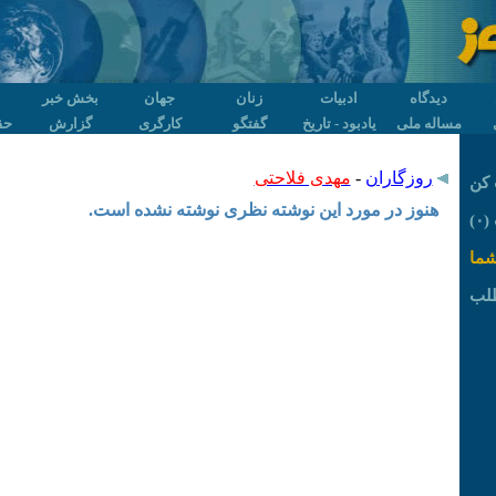
دیدگاه
ادبیات
زنان
جهان
بخش خبر
مساله ملی
یادبود - تاریخ
گفتگو
کارگری
گزارش
حق
روزگاران
-
مهدی فلاحتی
کن
هنوز در مورد این نوشته نظری نوشته نشده است.
۰)
شما
لب