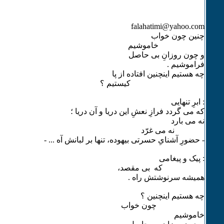
falahatimi@yahoo.com
چنین چون خواب
خاموشیم
و چون روزانِ بی حاصل
فراموشیم .
چه هستیم اینچنین افتاده از پا
کیستیم ؟
: ابرِ تنهایی
که می گردد فرازِ نعشِ این دریا و آن دریا ؛
نه می بارد
نه می غرّد
- حضورِ آشنایِ حسرتی بیهوده، تنها بر لبانش آه ... -
: پیک و پیغامی
که بی مقصد،
همیشه سرنوشتش راه .
چه هستیم اینچنین ؟
چون خواب
خاموشیم