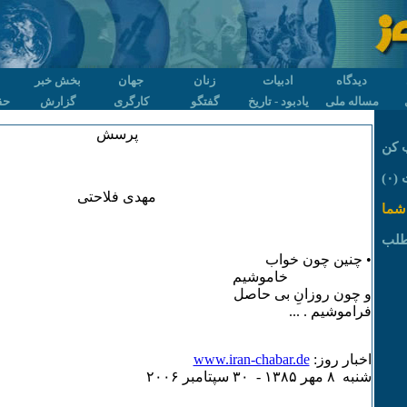
دیدگاه
ادبیات
زنان
جهان
بخش خبر
مساله ملی
یادبود - تاریخ
گفتگو
کارگری
گزارش
حق
پرسش
 کن
۰)
مهدی فلاحتی
شما
طلب
• چنین چون خواب
خاموشیم
و چون روزانِ بی حاصل
فراموشیم . ...
اخبار روز:
www.iran-chabar.de
شنبه ٨ مهر ۱٣٨۵ - ٣۰ سپتامبر ۲۰۰۶