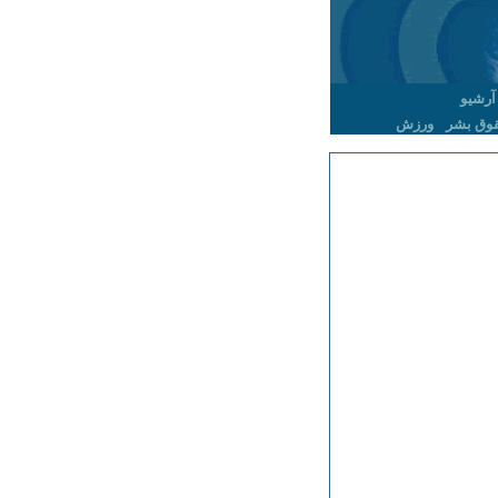
آرشیو
وق بشر
ورزش