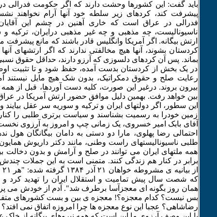
باید گفت: این کشورها وحشت دارند که اگر حکومت فدرالی در
پیشرفت کند، کردهای زیر سلطه خود آنها آرام نخواهند ن
فدرالی در عراق است که خاری آهنین در چشم این آقایان
ناسیونالیست، چه مذهبی و چه غیر مذهبی درایران، ترکیه و
ارتش بیگانه. اگر آمریکا وانگلیس قادر باشند که مانع پیشرفت
کردستان بشوند، آنها هیچ مخالفتی ندارند که اگر ارتشهای آنها
بماند. پس آن کردهای دلسوزی که آرزو دارند، حداقل حقوق نسب
در یک بخش از کردستان بدست آمده، حفظ شود و تا تثبیت اوض
رعایت صلح و حقوق دمکراتیک، بدون شک هیچ مایل نیستند آمر
بیرون بروند. درغیر این صورت، کلیه دست آوردها، قبل از همه 
بین خواهد رفت. بهمین دلیل موافق حضور ارتش آمریکا در عراق 
این سطور، اگر دولتهای ایران و ترکیه و سوریه سر عقل بیایند 
زمین خودرا به رسمیت بشناسند و سیاست برتری طلبی را کنار بگ
آفای بابک امیر خسروی، یک زمانی چپ و امروز به آرزوی نخس
احتمالی رضا پهلوی، مارا دو دستی به دامان بیگانگان هول نده
طلبی ناسیونالیستهای راست وطنی، مانند دکتر داریوش همایون و
همه ملتهای ایران می توانند در صلح و آرامش و بدون دخالت بی
برابر در کنار هم زندگی کنند. متمنی است به این جملات چندش آ
از 
که شصت سال پیش تمامیت و استقلال ایران را تهدید کرد و
همان روز بگونه ای معجزآسا برطرف شد". آدم از خودش می پرسد
بس نیست؟ کدام معجزه؟! معجزه ی بین و بست کشورهای متفق و
رضاشاهی؟ عجبا این نوع معجزه ها چرا امروزه اتفاق نمی افتد؟
با این وصف آرزوی ما این است که همه نیروهای بیگانه از خاک 