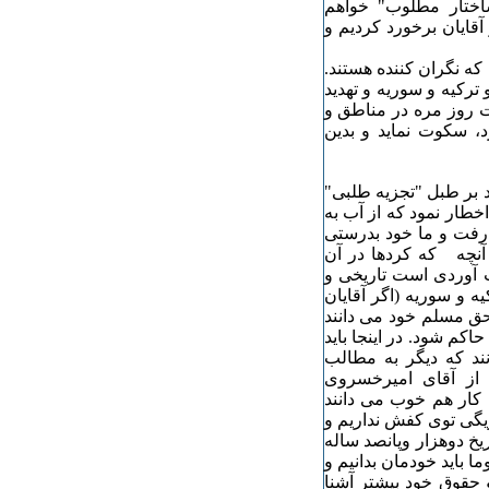
ساختار مطلوب" خواهم
آقایان برخورد کردیم و
ه نگران کننده هستند.
ترکیه و سوریه و تهدید
ات روز مره در مناطق و
، سکوت نماید و بدین
د بر طبل "تجزیه طلبی"
اخطار نمود که از آب به
رفت و ما خود بدرستی
آنچه که کردها در آن
ت آوردی است تاریخی و
 و سوریه (اگر آقایان
 حق مسلم خود می دانند
اکم شود. در اینجا باید
ند که دیگر به مطالب
ق از آقای امیرخسروی
کار هم خوب می دانند
ریگی توی کفش نداریم و
یخ دوهزار وپانصد ساله
 باید خودمان بدانیم و
و حقوق خود بیشتر آشنا