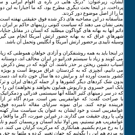
ایشان، زیرعنوان: "درنگ هایی در باره ی اقوام ایرانی و 
پرداخت. در اینجا بحث دیگری مطرح بود، که ما اجبارا به این دو 
ما را از اصل موضوع دور کردند.
متأسفانه در این مصاحبه های ذکر شده فوق حقیقتی نهفته است ک
یعنی نشان می دهند که سیاست کنونی رژیمهای حاکم بر ایران و 
دائم آنها به بهانه های گوناگون میطلبد که انسان در مقابل جنای
شهرهای عراق که به بهانه حضور ارتش آمریکا انجام می گیرد
وسیله تأییدی برحضور ارتش آمریکا و انگلیس وتحمل آن باشد.
در اینجا باید به همه روشنفکران و آزادی خواهان هموطنی که زیا
می کوبند و زیاد با سیستم فدراتیو در ایران مخالف اند، دوستانه 
آسیاب دشمن ریختن بر حذر باشند. آن گونه که در پیش ذکرش 
می دانیم، آنچیزی که به کردستان عراق مربوط است و بویژه 
کشور بدست آورده اند و برایش ده ها سال خون داده اند، دس
بدون شک کردهای دیگر کشورها و از جمله کردهای ایران و ترکیه
بابک امیر خسروی و داریوش همایون بخواهند و نخواهند) این را
که در سر زمینهای کثیر الملله آنها سیستمی فدرالی و دمکراتیک ح
با صراحت گفت: که عوامفریبی بس است. مردم آگاه تر ازآن
فریبنده توجه کنند. برای نمونه سراپای مقاله نامبرده فو
عوامفریبی است و خود ایشان به عنوان یک سیاست مدار کهنه 
ولی پا روی حقیقت می گذارند. در غیراین صورت، اگر ما واقعا 
عوامفریب هم نیستیم، پس اولا نباید آسمان و ریسمان کنیم و تار
را به رخ مردم بکشیم. همانکاری که مرکزیت گرایان می کنند. دوما
به مردم هم این را بگوئیم که جهان تغییر کرده و ملتها به حق 