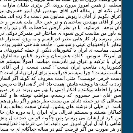
منطقه از همین امروز بیرون بروند، اگر برتری طلبان مارا به 
دانم نکته ای از مقاله اخیر آقای مهندس بابک امیر خسروی نیز د
اغراق نگویم از آقای داریوش همایون هم دست بالا زده اند. مت
زیر از آقای مهندس ساختمان و در عین حال ملت شناس و جا
دان توجه فرمائید: "با در نظر گرفتن ملاحظات بالا و نیز راه حل
به باور من مناسب ترین شیوه ی ساختار غیر متمرکز دولتی در
نظر میرسد راه کار هایی نظیر فدرالیسم و به ویژه استقرار فد
مغایر با واقعیتهای عینی و سیاسی - جامعه شناختی کشور بوده و ح
است. مقایسه ی ایران با کشورهای دیگر، از جمله کشورهای مر
ی آمریکا، سویس، کانادا، هندوستان و غیره، قیاس معالفار
ایران با ترکیه و عراق نیز نادرست میباشد. اصولاً سیستم فدر
کشورداری، مناسب ایران نیست"؛ کسی نیست از این آقای م
مناسب نیست؟ چرا سیستم فدرالیسم برای ایران زیانبار است؟
دست خرس خوبست؟ مثلی است معروف که گویند اگر انسان پا 
زیاد به گفته ها ونوشته هایش اهمیت داد. آخر گاهی اوقات درسن ب
مغز را احاطه میکنند و افکار آدمی را بهم می ریزند. در هر ص
سن آقای امیر خسروی که رسیدم، مواظب نوشته ها و گفته ه
مسائلی که در حیطه دانائی من نیست نظر ندهم و اگر نظری هم ب
باشد. در خیلی از نوشته های پیشین، ایشان سخت مخالف به اصط
کماکان هستند و سیستم فدرالی برای ایران را به دوره خان خان
من کرد از ایشان می پرسم: پس چگونه قوانین صد سال پی
شاهی را ایدآل ایران امروز می دانید، اما می فرمائید؛ فدرالی
در هر صورت من اگر فرصت کنم در مقاله جداگانه ای به مسا