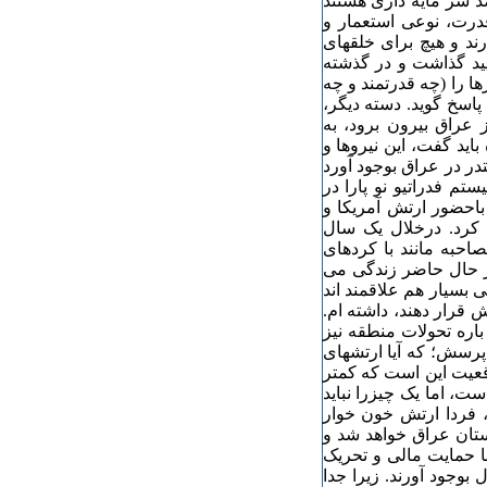
 سر مایه داری هستند
 قدرت، نوعی استعمار و
رند و هیچ برای خلقهای
یید گذاشت و در گذشته
ا را (چه قدرتمند و چه
اسخ گوید. دسته دیگر،
 عراق بیرون برود، به
اید گفت، این نیروها و
ر در عراق بوجود آورد
تم فدراتیو نو پارا در
باحضور ارتش آمریکا و
ند کرد. درخلال یک سال
حبه مانند با کردهای
در حال حاضر زندگی می
 بسیار هم علاقمند اند
قرار دهند، داشته ام.
باره تحولات منطقه نیز
پرسش؛ که آیا ارتشهای
واقعیت این است که کمتر
، اما یک چیزرا نباید
، فردا ارتش خون خوار
ستان عراق خواهد شد و
با حمایت مالی و تحریک
بوجود آورند. زیرا جدا