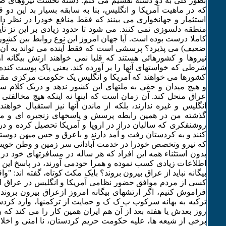
بطور کلی به دو دسته تقسیم می کنم. دسته نخست نیروهای ضد
که در ماهیت آمریکا و انگلیس، بنا به سابقه بسیار بد این دو
استثمار و جهانخواری می بینند که فقط منافع خودرا در نظر دا
منطقه دلسوزی نمی کنند. می شود تا حدود زیادی بر این تز تأ
کاملا درست بوده است. آیا جهان امروز این نوع روابط بین کشوره
ضعیف) می پذیرد؟ پرسشی است که فقط آینده می تواند به آن پ
نیروها و کشورهائی هستند که قلبا نمی خواهند ارتش بیگانه از
شرطی که خواستهای آنها را بر آورده کند. یعنی پاک پوست کنده ب
کشورها می خواهند که آمریکا و انگلیس یک حکومت مرکزی مقتد
و هیچ میدان و حقی به ملتهای این کشور ندهد و دریک کلام سیس
عراق منحل کند. آن زمان است که اینها نه اینکه هیچ مخالفتی 
انگلیس و غیره ندارند، بلکه از ماندن آنها نیز استقبال خواه
گذشته من در همین رابطه پرسش و پاسخهای زنجیره ای و مصا
روشنفکری که سالیان دراز در اروپا و آمریکا تحصیل کرده و 
کنند و به کردستان رفت و آمد دارند و باعرق و حس میهن دوستی
که نیرو وتخصص خودرا در خدمت آبادانی سر زمین و وطن خویش 
بدون استثناء همه این افراد که هر ساله در مسافرتهای خود در 
اطلاعات زیادی کسب نموده و همرا خودمی آورند، در پاسخ این 
بیگانه نباید از عراق بیرون بروند؟ بایک مکث کوتاه، گفته اند: "
کسی از مردم موافق حضور نظامی آمریکا و انگلیس در عراق است
فراموش کنیم، اگر ارتشهای بیگانه امروز ازعراق بیرون بروند
ترکیه به بهانه سرکوب پ ک ک و حمایت از ترکمنها، وارد کرد
روز بعدش یا هفته بعد از آن هم ایران همین کار را می کند که 
برخی از شیعه ها، علیه حکومت حریم کردستان، نا امنی و اخلال 