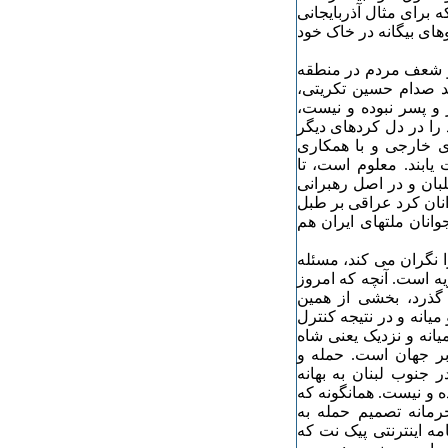
 برای مثال آذربایجانی
وهای بیگانه در خاک خود
 و شعف مردم در منطقه
ند صدام حسین تکریتی،
 و پسر نبوده و نیست،
را در دل کردهای دیگر
ی خارجی و با همکاری
یابند. معلوم است، تا
بان و در اصل رهبرانی
انان کرد عراقی بر طبل
وانان ملتهای ایران هم
 نگران می کند، مسئله
یه است. آنچه که امروز
گذرد، بخشی از همین
انه و در نتیجه کنترل
انه و نزدیک یعنی شاه
ر جهان است. حمله و
جنوب لبنان به بهانه
ه و نیست. همانگونه که
رمانه تصمیم حمله به
ه اینترنتی پیک نت که