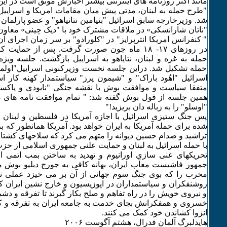
مانند اکثر روزنامه های اینترنتی بیشتر اخبارش موثق است در این
"طرح حمله به لبنان، مدتی پیش میان مقامات امریکا و اسراییل 
شد. وزیرخارجه سابق اسرائیل "بنیامین نتانیاهو" و عضو پارلمان 
"ناتان شارانسکی» در ملاقات مشترک خود با "دیک چینی» معاو
" کنفرانس امریکا انترپرایز" در "کلورادو" بر سر زمان اجرای آن 
در روزهای ۱۷- ۱٨ ماه جون صورت گرفت. پس از حما
حمله به غزه و لبنان، نتایاهو به اسراییل بازگشت. جلسه ویژه
حمله تشکیل شد. دراین جلسه نخست وزیرکنونی اسراییل"اولم
اسرائیل "اهُود باراک" و "شیمون پرز" سیاستمدار کهنه کار ا
متفقا سیاست و موافقت بوش با نقشه جنگی "نابودی و پاکسازی
همین جلسه از قول بوش گفته شد: " تمام موافقت نامه های ص
"اوسلو" را به زباله دان بریزید!"
پس جنگ ستیزی اسرائیل با اجازه آمریکا در فلسطین و لبنان 
شده برای حمله آمریکا به ایران خواهد بود. آمریکا همانطور که ب
تراشید و صدام حسین دیوانه را متهم می کرد که سلاحهای کشتار
با حمله اسرائیل به لبنان و حمایت علنی جمهوری اسلامی از حزب
تحریکهای غنی سازی اورانیوم و تهدید به ساختن بمب اتمی 
جمهور فاشیست معآب ایران، بهانه کافی به جورج دبلیو بوش 
مخرب را که بوی جنگ سوم جهانی از آن بر می خیزد عملی نما
روشنفکران و سیاستمداران در اپوزیسیون و خارج نشین ایران کم
و نیروی خویش را در راه تفاهم و صلح بکار گیرند تا تفرقه و دشم
خسروی و همفکرانش بجای خدمت به جامعه ایران به تفرقه و کینه
انزوا کشاندن خود کمک می کنند.
هایدلبرگ آلمان فدرال، هشتم آگوست ۲۰۰۶