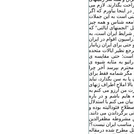
راحت بگذارند. لازم می
ر اینجا بیاورم که اگر
منی است به این جملات
معه شناس و همه چیز
 "انجمنهای ایالتی" که
 شرایط ایران است، به
راسیون اقوام در ایران
تی برای ایران زیانبار
جع نظیر ایالات متحده
ق است؛ حتی مقایسه ی
اتیو به مثابه شیوه ی
حترم بپرسد آخر چرا
! مگر شمامه فقط برای
به سن بگذارد، نباید
الا املاح اطراف ژنهای
ورت من آرزو می کنم به
ایم باشم و در باره
یان می کنم با استدلال
لاح فئودالیته بوده و
ی برگرداندن می دانند.
ش مشروطه مظفرالدین
سم مناسب ایران نیست؟!
ئل مطرح شده درمقاله