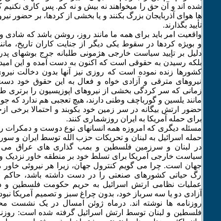
شده اند و آن حق را میخواهند نه بیش و نه کم. پس کاری نکنیم که
ها هوای آذربایجان بزرگ بکنند و یا بخشی از کردها، بر حضور نیر
تأیید بگذارند.
واقعیت امر باید برای همه ما مانند روز، روشن باشد که شادی
و بویژه کردها در سقوط یکی دیگر از جنایت کاران تاریخ، مان
دلیل بر تإیید سیاست خارجی هژمونی طلبانه جرج بوشهای پدر
بلکه رسیدن به حقوقی است که اکنون به دست آمده و این امید 
کشورها زنده نموده است که روزی نیز آنها بدون دخالت نیرو
نیروهای مترقی و آزادی خواه و فعال به این حقوق خود دست 
زمانی که سر کردگی بخشی از نیروهای اپوزیسیون را برتری طل
مانند یلسین و گورباچف وطنی دارند، هیچ تعجبی هم ندارد که جو
حضور ارتش بیگانه در سر زمین خود بکوبند و احتمالا برخی ازج
برای حمله آمریکا به ایران روزشماری کنند.
مسئله دیگری که امروزه همه انسانهای نوع دوست و دمکرات را
حمله اسرائیل به لبنان و تحریکات حزب الله توسط ایران و سور
در لبنان و سرزمین فلسطین و بمب گذاری های عراق می 
سیاست خارجی آمریکا برای تسلط خود بر منطقه خاور نزدیک و می
جهان است. چرا می گویم کنترول جهان، زیرا هر نیروئی خاور می
رگ حیاتی کشورهای صنعتی را در دست داشته باشد، حاکم ب
عملیات نظامی ارتش اسرائیل به حریم حکومت فلسطین و در 
آزادی دو یا سه سرباز خود، بدون چراغ سبز و تصمیم آمریکا نبود
روزنامه ها نوشته اند. درماه ژوئن امسال در یک نشست مح
فلسطین و لبنان توسط ارتش اسرائیل گرفته شده است: روزنام