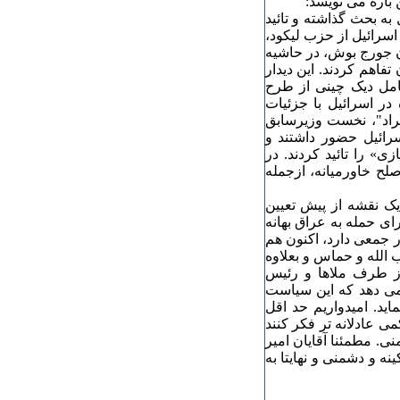
 باره می نویسد:
به بحث گذاشته و تائید
اسرائیل از حزب لیکود،
ن جورج بوش، در حاشیه
تفاهم کردند. این دیدار
یت کامل دیک چینی از طرح
 در اسرائیل با جزئیات
راد"، نخست وزیرسابق
سرائیل حضور داشتند و
» را تائید کردند. در
لح خاورمیانه، ازجمله
یک نقشه از پیش تعیین
رای حمله به عراق بهانه
 جمعی دارد، اکنون هم
 الله و حماس و بعلاوه
از طرف ملاها و رئیس
می دهد که این سیاست
ید. امیدواریم حد اقل
ی عادلانه تر فکر کنند
نی. مطمئنا آقایان امیر
 و دشمنی و نهایتا به