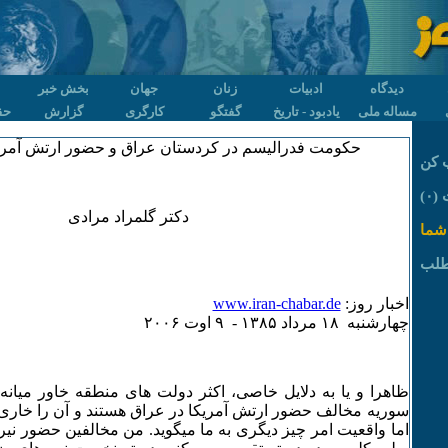
دیدگاه
ادبیات
زنان
جهان
بخش خبر
مساله ملی
یادبود - تاریخ
گفتگو
کارگری
گزارش
حق
حکومت فدرالیسم در کردستان عراق و حضور ارتش آمریک
 کن
۰)
دکتر گلمراد مرادی
شما
طلب
اخبار روز:
www.iran-chabar.de
چهارشنبه ۱٨ مرداد ۱٣٨۵ - ۹ اوت ۲۰۰۶
ظاهرا و یا به دلایل خاصی، اکثر دولت های منطقه خاور میانه، 
سوریه مخالف حضور ارتش آمریکا در عراق هستند و آن را خاری 
اما واقعیت امر چیز دیگری به ما میگوید. من مخالفین حضور نیرو