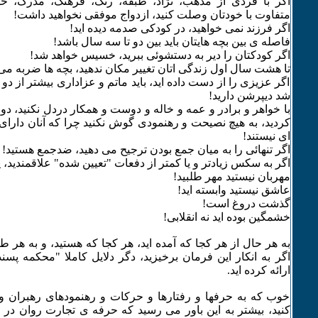
اگر با فردی از مذهب، نژاد، طبقه، رنگ، فرهنگ، مدرک، حقو
متفاوت با خودتان وصلت کنید، ازدواج موفقی نخواهید داشت!
اگر فرزند نمی خواهید، در کودکی صدمه دیده اید!
فاصله ی بین بچه هایتان باید بین دو تا سه سال باشد!
اگر کودکتان را دیر به دستشوئی ببرید، خسیس خواهد شد!
تا هشت سال اول زندگی اتان تغییر مکان ندهید، بچه ها ضربه می
اگر عزیزی را از دست داده اید، باید ماتم و عزاداری بیشتر از دو 
شد دیپرشن دارید!
با خواهر و برادر و عمه و خاله و دوست و همکار دردل نکنید، دو
کردید، به هیچ نصیحت و رهنمودی گوش نکنید چرا که آنان دا
ای نیستند!
اگر تنهائی را به میان جمع بودن ترجیح می دهید، ضدجمع هستید!
اگر به سکس زیادتر و یا کمتر از دفعات "تعیین شده" علاقمندید، یا م
مهربان نیستید مهر طلبید!
عاشق نیستید وابسته اید!
گذشت دروغ است!
خشمگین بوده اید نه انقلابی!
به هر حال از هر کجا که آمده اید، هر کجا که هستید، و به هر طر
اگر به انکار این فرمان برخیزید، دگر دلایل کاملا "محکمه پس
ارائه کرده اید.
خوب که به حرفها و رفتارها و حرکات و رهنمودهای رهبران و 
کنید، بیشتر به این باور می رسید که حرفه ی تجارت روان د