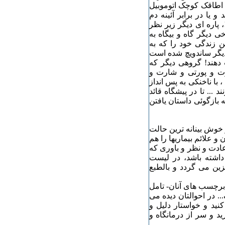
ر اطاقک کوچک اتوموبیل
 یا در برابر آئینه دم
پاره ای دیگر زیر نظر
 دیگر گاه و بیگاه به
ند تا شاید ماشین زندگی خود را که به
دیگر ساندویچ شده است
 دهند! گروهی دیگر که
ت و پورتی و شارت و
با ناخنکی به پس انداز
... تا در پیشگاه قائد
 بازگوئی داستان یافتن
 خوش بینانه ترین حالت
 و علائم بیماریها را هم
ادت و نظر و باوری که
 داشته باشد، در لیست
ا" قرار می گیرد وبه برچسب ناهنجاری (disorder) مزین می گردد و بالطبع
 برچسب های آنان- تامل
.. در احوالتان دیده می
ئوال کنید و خواستار دلیل و
ید و سر از درمانگاه و