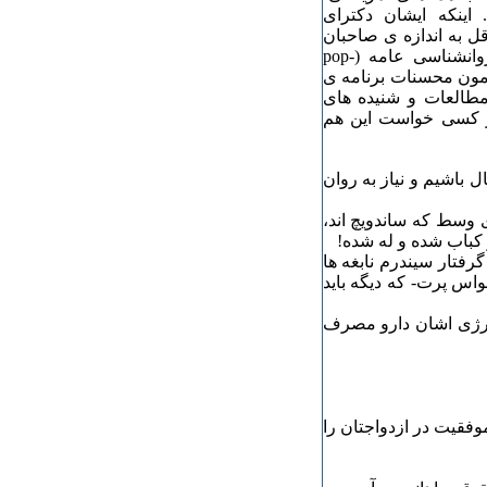
اینکه ایشان دکترای
اقل به اندازه ی صاحبان
مدارک در این حرفه از خصائص آن، به ویژه در شاخه ی روانشناسی عامه (pop-
 هم در سال 2005 مقاله ای پیرامون محسنات برنامه ی
مطالعات و شنیده های
گر کسی خواست این هم
ل باشیم و نیاز به روان
ی وسط که ساندویچ اند،
 کباب شده و له شده!
رفتار سیندرم نابغه ها
اس پرت- که دیگه باید
انرژی اشان دارو مصرف
وقع موفقیت در ازدواجتان را