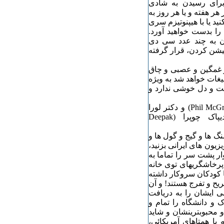
برای رسیدن به شادی
هر هفته و یا هر روز به
ید یا با هیپنوتیزم سری
را بدست خواهید آورد.
ن به چند عدد سی دی
یشن کردن، قرار گرفته
و غمگین و عصبی و چاق
یغات خواهد شد به ویژه
ست و دل خوشی ندارد و
نمونه ها فراوانند. از شوهای رادیوئی - تلویزیونی دکتر فیل (Phil McGraw) و دکتر لورا
(Laura Schlessinge)، تونی رابین (Tony Robbins)، و دیپاک چوپرا (Deepak
نگ ها و گیج و گول ها و
یون های ایرانی بزنید،
ر پشت سر را تماما به
و پرخاشگریهای توی خانه
ا کودکان سروکار داشته
یح و تفرج هستند! و آن
 ایشان را به دریافت
و دانشگاه را تمام و
 محبوبترینشان و شاید
با همتاهای آمریکائی،