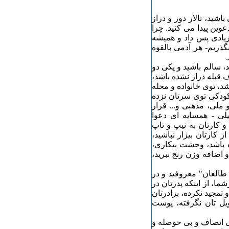
اشید، تالار دور و دراز
وین پیدا می کنید. چرا
 زیادی پس داد و همیشه
گذریم- هر آدمی بالقوه
، سالم باشید و یکی دو
ف قبله دراز نشده باشد،
د، توی خانواده و محله
ودکی توی سرتان نزده
 ملی، مذهبی و... قرار
یلی - همسایه ای دعوا
 کارتان به تیپ و تاپ
کارتان بیزار نباشید،
نده باشد، وحشت بیکاری،
 اضافه وزن رنج نبرید،
طالعان" معروفید و در
ا، از اینکه پدرتان در
 تمجید نکرده، برادرتان
ویل تان نگرفته، پوست
بی انصاف و بی حوصله و