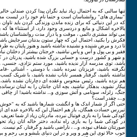
تنها سالنی که به احتمال زیاد نباید نگران پیدا کردن صندلی خالی ب
"بیماری های" روانشناسان است و حتما نام خود را در لیست مدع
که در این دنیائی که برای زنده ماندن وزندگی کردن باید تاوان
بالاخره اشکال و مانع و دردسری وجود دارد، از استثناء ها که ب
می تواند مشتری دائمی ، موقت و یا دراز مدت روانشناسان باشد.
فکرش را بکنید، احتمال این که چهار ستون بدنتان سرجایش باشد
تا درد و مرض شنیده و نشنیده نداشته باشید و هنوز پایتان به طر
فقیر و بی پول و آس و پاس نباشید، خرجتان بیشتر از دخلتان نباش
و شهر و کشور درست و حسابی بزرگ شده باشید، پدرتان در ک
باشد، توی مدرسه آزار ندیده باشید، مورد ستم نژادی، جنسی، و
نگرفته باشید، عزیزتان نمرده باشد، با دوستی - آشنائی -فام
نداشته باشید، گرفتار همسر ناباب نشده باشید، با شریک کسب و
هم نزده باشید، رئیس منحوس وعقده ای دچارتان نشده باشد، از 
بیکار نشوید، بدهکار نباشید، بچه اتان جانتان را به لبتان نرسا
جنگ، زلزله، سونامی و آتش سوزی و... نداشته باشید! از چاقی و
و...، چقدر است؟
حتی اگر از شمار اندک ها و انگشت شمارها باشید که به "خوش 
تیررس حسادت همگان، باز هم احتمال این که بالاخره عده ای ازشم
کودکی شما را به بازی فوتبال نبرده، مادرتان زیاد از شما تعریف و
در کودکی شما را به بازی راه نداده، دختر خاله اتان زیاد تح
صورتتان شفاف نبوده، و... ، ناراضی باشید و گرفتار، کم نیست.
خوب حالا توی این هیر و ویر و در این دنیای بلبشو و بی رحم و 