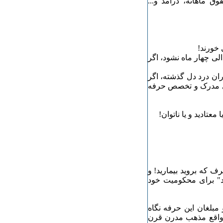
ق ماهانه، درآمد و...
 خورند!
الی چهار ماه نشود، اگر
ران درد دل گذشته، اگر
رای مدرک و تخصص حرفه
عتادید و یا ناتوان!
ف که بروید بیمارید! و
ند" برای محکومیت خود
مبلغان این حرفه نگاه
ر واقع مذهب مدرن قرن