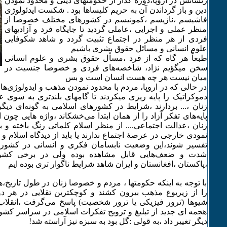
رنسانس در اروپا،دورهٔ گذار از حکومتهای دینی و محدود نمودن
دین و باز گرداندن آن به حریم کلیساها بود . شکست ایدئولوژی
فاشیسم ،نازیسم ،کمونیسم در کشورهای مختلف خصوصا از
منظر عملی‌ و اجرایی ،عاملی گردید تا جایگاه فرد و آزادیهای
فردی از هر منظر در اجتماع تثبیت گردد و شاهد شکوفایی
علوم انسانی‌ و مسائل حقوق بشری باشیم
طبعاً هر گاه که از فرد ،مسأل حقوق بشری و علوم انسانی‌
سخن میگؤیم نژاد، شاخصه‌های فردی و خصوصا جنسیت در
میان نیست هر چه هست انسان است و بس
در حالی‌ که در اروپا، مردم با محدود نمودن مذهب و ایدولوژی‌ها
دموکراتیک را پایه ریزی میکردند تا گامهای بلندتری به سوی ع
زنان ،... بردارند ،شرایط در کشورهای اسلامی به گونه‌ای دیگر
پایه‌های تفکر آزاد را از همان ابتدا می‌‌خشکاند ،واژه هایی چون
زنان ،عدالت اجتماعی.... از منظر اسلام کلماتی‌ رنگ باخته و ب
نمودی خارجی‌ در عرصهٔ اجتماع ندارند یا باید از دیدگاه اسلام 
تفسیر شوند،این وضعیت نابسامان فکری و انسانی در کشوره
شدت و ضعف‌هایی‌ قابل مشاهده بوده ولی‌ در برخی‌ کش
،پاکستان ،افغانستان و ایران شاهد شرایط ناگوار تری بوده ایم
با توجه به اینکه حکومتها ، مردم و خصوصا زنان در طول تاریخ،هر
را از زیریوغ مذهب بیرون کشند و کوچکترین تقلایی در هر دو
هجمه ‌ای جدید از تبلیغ و ترویج تفکرات اسلامی در سراسر کشور
دیگر تغییر داد ،به قولی :گل بود به سبزه نیز آراسته شد!