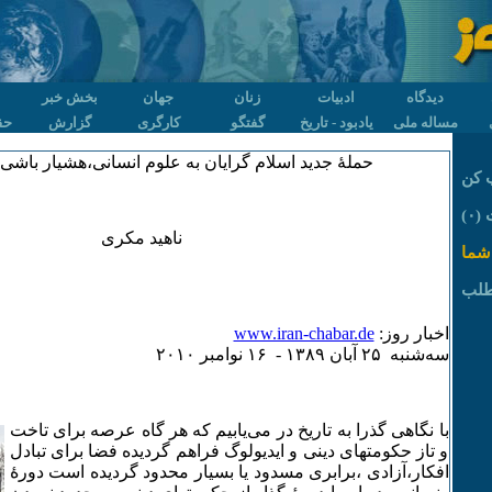
دیدگاه
ادبیات
زنان
جهان
بخش خبر
مساله ملی
یادبود - تاریخ
گفتگو
کارگری
گزارش
حق
حملهٔ جدید اسلام گرایان به علوم انسانی،هشیار باشی‌ 
 کن
۰)
ناهید مکری
شما
طلب
اخبار روز:
www.iran-chabar.de
سه‌شنبه ۲۵ آبان ۱٣٨۹ - ۱۶ نوامبر ۲۰۱۰
با نگاهی‌ گذرا به تاریخ در می‌یابیم که هر گاه عرصه برای تاخت
و تاز حکومتهای دینی و ایدیولوگ فراهم گردیده فضا برای تبادل
افکار،آزادی ،برابری مسدود یا بسیار محدود گردیده است دورهٔ