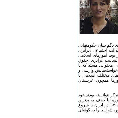
ی دگم بنیان حکومتهایی
دالت اجتماعی ،برابری
 بود، آموز‌های اسلامی
 انسانیت ،برابری ،حقوق
ی‌ محتوایی هستد که یا
و خواسته‌هایش وارسی و
ای مختلف اسلامی با
ورها همچون عربستان
گز نتوانسته بودند خود
ره ،با حذف به بدترین
شیوها (ترور فیزیکی‌ یا ترور شخصیت) پاسخ می‌گرفت ،انقلاب ۵۷ در ایران با شروع
، شرایط را به گونه‌ای