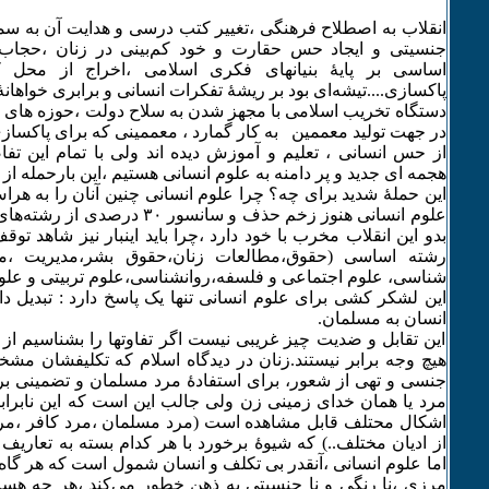
انقلاب به اصطلاح فرهنگی‌ ،تغییر کتب درسی‌ و هدایت آن به س
جنسیتی و ایجاد حس حقارت و خود کم‌بینی در زنان ،حجاب ا
اساسی‌ بر پایهٔ بنیانهای فکری اسلامی ،اخراج از محل 
پاکسازی....تیشه‌ای بود بر ریشهٔ تفکرات انسانی‌ و برابری خواهانهٔ
دستگاه تخریب اسلامی با مجهز شدن به سلاح دولت ،حوزه های مثلا
در جهت تولید معممین به کار گمارد ، معممینی که برای پاکساز
از حس انسانی ‌، تعلیم و آموزش دیده اند ولی با تمام این 
هجمه ای جدید و پر دامنه به علوم انسانی هستیم ،این بارحمله از
این حملهٔ شدید برای چه؟ چرا علوم انسانی‌ چنین آنان را به هر
علوم انسانی‌ هنوز زخم حذف و سانسور 
رشته اساسی (حقوق،مطالعات زنان،حقوق بشر،مدیریت ،مد
شناسی، علوم اجتماعی و فلسفه،روانشناسی،علوم تربیتی‌ و علو
این لشکر کشی‌ برای علوم انسانی‌ تنها یک پاسخ دارد : تبدیل دا
انسان به مسلمان.
این تقابل و ضدیت چیز غریبی نیست اگر تفاوتها را بشناسیم از دی
هیچ وجه برابر نیستند.زنان در دیدگاه اسلام که تکلیفشان م
جنسی‌ و تهی از شعور، برای استفادهٔ مرد مسلمان و تضمینی بر
مرد یا همان خدای زمینی زن ولی‌ جالب این است که این نابراب
اشکال محتلف قابل مشاهده است (مرد مسلمان ،مرد کافر ،مرد 
از ادیان مختلف..) که شیوهٔ برخورد با هر کدام بسته به تعاری
اما علوم انسانی‌ ،آنقدر بی‌ تکلف و انسان شمول است که هر گاه ن
مرزی ،نا رنگی‌ و نا جنسیتی به ذهن خطور می‌کند ،هر چه 