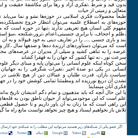
بدون قید و شرط ،تفکری آزاد و رها برای مکاشفهٔ حقیقت و ایجا
متعالی و زمینی‌ از حیات
طبعاً محصولات فکری اسلامی در حوزه‌ها نشو و نما می‌یابد نه 
حوزه‌های به اصطلاح علمیه می‌توان انتظار خروج تحصیلکرده‌ه
مفهوم کلی‌ انسان هیچ تعریفی ندارند ،تنها در حوزه است که م
،ظلم و اجحاف، نا برابری جنسیتی،اعدام ،ترور،شکنجه ،سؤ استفاد
بند و باری جنسی‌ ..... را در تعاریف دینی به خود قبولاند و به آن 
است که می‌توان دستاوردهای ارزندهٔ ده‌ها و صدهها سال ،کار 
عرصه را به تباهی کشید و سیلی از مدیران در عرصه‌های مختلف
سرعت نور ، نه تنها کشور که جهان را به قهقرا کشاند
سخن کوتاه اینکه علوم انسانی را می‌توان پایه و مبنای دیگر علو
انسانی‌ در یکی‌ دو صدهٔ اخیر ،تغیرات شگرفی را به جهانیا
سیاست بازان، قدرت طلبان و عمالان دین از هیچ تلاشی در
نشدن آن دریغ نورزیده اند ومطمئنا تمامی کوشش خود را در ج
فکری آنان مینمایندً
با این حال آنچه که باید مذهبیون و تمام دگم اندیشان تاریخ بداند 
علم است که این موجودمی‌تواند از حیوان ناطق بودن به قله‌ها
این راهی‌ است که ما زنان به آن باور داریم و تا حصول قطعی 
تلاش باز نخواهیم ایستاد و هیچ چیز نخواهد توانست مانع راه ما گر
اگر عضو یکی از شبکه‌های زیر هستید می‌توانید این مطلب را به شبکه‌ی خود ارسال ک
بالاترین
Yahoo
Google
دنباله
Twitter
icious