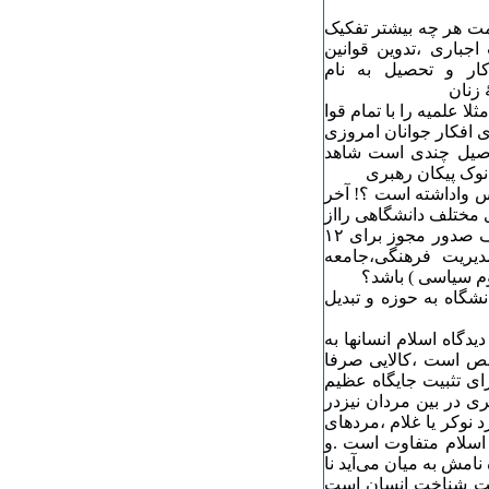
مت هر چه بیشتر تفکیک
جباری ،تدوین قوانین
کار و تحصیل به نام
 زنان
 علمیه را با تمام قوا
ی افکار جوانان امروزی
تفاصیل چندی است شاهد
 نوک پیکان رهبری
اس واداشته است ؟! آخر
۳۰ درصدی از رشته‌های مختلف دانشگاهی رااز
بدو این انقلاب مخرب با خود دارد ،چرا باید اینبار نیز شاهد توقف صدور مجوز برای ۱۲
یریت فرهنگی،جامعه
م سیاسی ) باشد؟
نشگاه به حوزه و تبدیل
دگاه اسلام انسانها به
شخص است ،کالایی صرفا
ای تثبیت جایگاه عظیم
ری در بین مردان نیزدر
نوکر یا غلام ،مردهای
ف اسلام متفاوت است .و
امش به میان می‌‌آید نا
هست شناخت انسان است