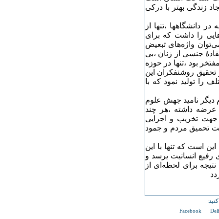
د زندگی‌ بهتر با درکی
در دانشگاهها ،تنها از
ایی‌ را داشت که برای
ی‌توان واژه‌های تبعیض
هٔ جنسی‌ از زنان ،بی‌
مفتخر بود ،تنها در حوزه
و تحقیق روشنفکران این
 را تولید نمود که با
م دیگر نامید جهش علوم
ن عرضه داشته ،هر چند
 جهت تخریب و اجرایی
هت تحمیق مردم و جمود
این است که تنها با این
ی رفیع انسانیت یرسد و
نتیجه برای لحظه‌ای از
دد
نید:
Facebook
Del