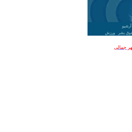
آرشیو
وق بشر
ورزش
ر جمالی