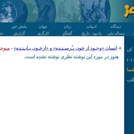
دیدگاه
ادبیات
زنان
جهان
بخش خبر
مساله ملی
یادبود - تاریخ
گفتگو
کارگری
گزارش
حق
انسان «وجـودِ از خود، پـُرسـنـده» و «ازخـود، یـابـنـده»
-
منوچه
کن
هنوز در مورد این نوشته نظری نوشته نشده است.
۰)
شما
لب